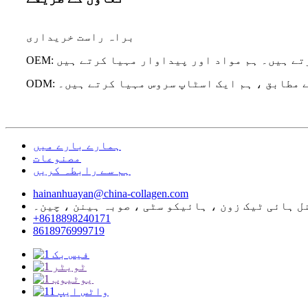
براہ راست خریداری
کرتے ہیں۔ ہم مواد اور پیداوار مہیا کرتے ہیں
گ کے مطابق ، ہم ایک اسٹاپ سروس مہیا کرتے ہیں۔
ہمارے بارے میں
مصنوعات
ہم سے رابطہ کریں
hainanhuayan@china-collagen.com
+8618898240171
8618976999719