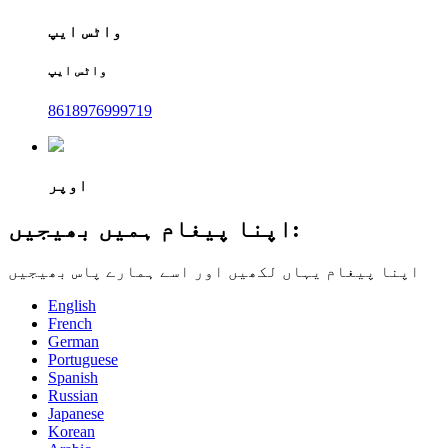
واٹس ایپ
واٹس ایپ
8618976999719
اوپر
اپنا پیغام ہمیں بھیجیں:
اپنا پیغام یہاں لکھیں اور اسے ہمارے پاس بھیجیں
English
French
German
Portuguese
Spanish
Russian
Japanese
Korean