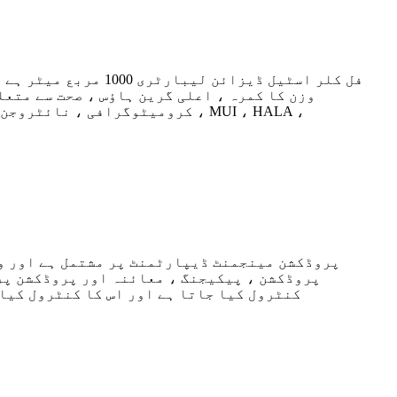
فل کلر اسٹیل ڈیزائ
وزن کا کمرہ ، اعلی گرین ہاؤس ، صحت سے متعل
کرومیٹوگرافی ، نائٹروجن تجزی
پروڈکشن مینجمنٹ ڈیپارٹمنٹ پر مشتمل ہے اور ور
پروڈکشن ، پیکیجنگ ، معائنہ اور پروڈکشن پر
کنٹرول کیا جاتا ہے اور اس کا کنٹرول کیا