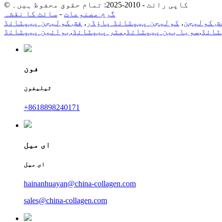
© کاپی رائٹ - 2010-2025: تمام حقوق محفوظ ہیں۔
گرم مصنوعات
-
سائٹ کا نقشہ
ش کولیجن
,
کولیجن پیپٹائڈ پاؤڈر
,
فش کولیجن پیپٹائڈ
ٹائڈ
,
سویا بین پیپٹائڈ
,
مٹر پیپٹائڈ
,
بوائین پیپٹائڈ
فون
ٹیلیفون
+8618898240171
ای میل
ای میل
hainanhuayan@china-collagen.com
sales@china-collagen.com