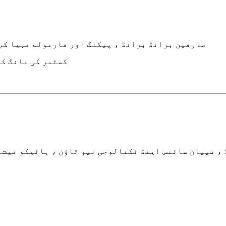
OEM: صارفین برانڈ برانڈ ، پیکنگ اور فارمولے مہیا 
ODM: کسٹمر کی مان