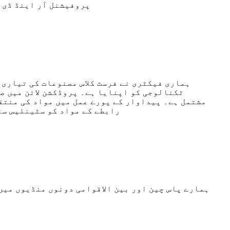
پروفیشنل آر اینڈ ڈی ٹیم جو 10 سے زیادہ افراد ہیں آپ کو بغیر کسی فیس کے آپ کے اپنے فارمولوں 
ٹکنالوجی کو اپنایا ہے۔ پروڈکشن لائن میں ص
مشتمل ہے۔ پیداوار کے پورے عمل میں مواد کی منتقل
رابطے کے مواد کو سٹینلیس سٹ
ہمارے پاس چین اور بین الاقوامی دونوں منڈیوں میں