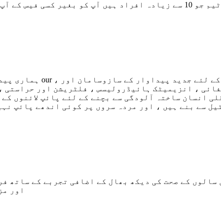
کی ترقی میں مدد فراہم کریں گے
ہماری پیداوار کے معیار ا
فائی ، انزیمیٹک ہائیڈرولیسس ، فلٹریشن اور حراستی ،
ی انسان ساختہ آلودگی سے بچنے کے لئے پائپ لائنوں کے ذ
یل سے بنے ہیں ، اور مردہ سروں پر کوئی اندھے پائپ نہی
 سالوں کے صحت کی دیکھ بھال کے اضافی تجربے کے ساتھ فر
اور مز