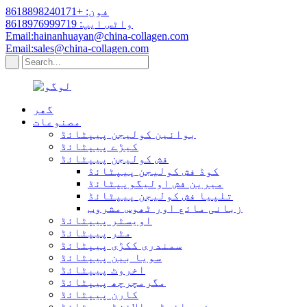
فون: +8618898240171
واٹس ایپ: 8618976999719
Email:hainanhuayan@china-collagen.com
Email:sales@china-collagen.com
گھر
مصنوعات
بوائین کولیجن پیپٹائڈ
کیڑے پیپٹائڈ
فش کولیجن پیپٹائڈ
کوڈ فش کولیجن پیپٹائڈ
میرین فش اولیگوپپٹائڈ
تلپیا فش کولیجن پیپٹائڈ
زبانی مائع اور ٹھوس مشروب
اویسٹر پیپٹائڈ
مٹر پیپٹائڈ
سمندری ککڑی پیپٹائڈ
سویا بین پیپٹائڈ
اخروٹ پیپٹائڈ
مگرمچرچھ پیپٹائڈ
کارن پیپٹائڈ
چھینے ہائیڈروالائزڈ پیپٹائڈ