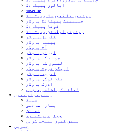
ابالون پیپٹائڈ
anserine
پرندوں کا گھوںسلا پیپٹائڈ
جنسنینگ پیپٹائڈ پاؤڈر
ٹونا پیپٹائڈ
بونیٹو ایلسٹن پیپٹائڈ
ناریل پاؤڈر
پپیتا پاؤڈر
آم پاؤڈر
اورنج پاؤڈر
چونے کا پاؤڈر
لیموں کا پاؤڈر
ڈریگن فروٹ پاؤڈر
امرود پاؤڈر
تلخ لوکی پاؤڈر
ادرک پاؤڈر
کھانے کی اضافی چیزیں
ہمارے بارے میں
شپنگ
ہمارا ساتھی
نمائش
چیئرمین تعارف
ہمیں کیوں منتخب کریں
خبریں