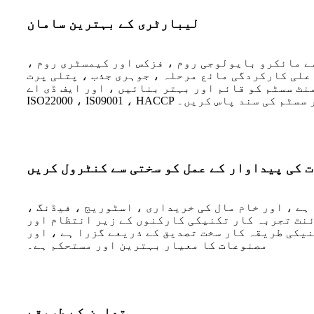
لیبارٹری کے بہترین سامان
 کیا گیا ہے جیسے مائکرو بایولوجی روم ، فزکس اور کیمسٹری روم ،
اعلی کارکردگی مائع مرحلہ ، جوہری جذب ، پتلی پرت
 قائم اور بہتر بنائیں ، اور ایف ڈی اے ، MUI ، HALA ،
ISO22000 ،  اور دیگر سسٹم کی سند پاس کریں۔
 کی پیداوار کے عمل کو سختی سے کنٹرول کریں
ے ، اور خام مال کی خریداری ، اسٹوریج ، فیڈنگ ،
ئنٹ تجربہ کار تکنیکی کارکنوں کے زیر انتظام اور
یکی طریقہ کار سخت تصدیق کے ذریعے گزرا ہے ، اور
مصنوعات کا معیار بہترین اور مستحکم ہے۔
تعاون کے طریقے