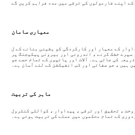
معیاری سامان
ور کارکردگی کو یقینی بنانے کے ل our ، ہماری فیکٹری نے فرسٹ کلاس مصنوعات کی تیاری کے لئے جدید پیداوار کے سازوسامان اور
 سپرے خشک کرنے ، اندرونی اور بیرونی پیکیجنگ پر
ریعہ کی جاتی ہے۔ آلات اور پائپوں کے تمام حصے جو
ں ہیں ، جو صفائی اور ڈس انفیکشن کے لئے آسان ہے۔
ماہر کی تربیت
وخت ، تحقیق اور ترقی ، پیداوار ، کوالٹی کنٹرول
دوری کے تمام محکموں میں عملے کی تربیت ہوئی ہے۔