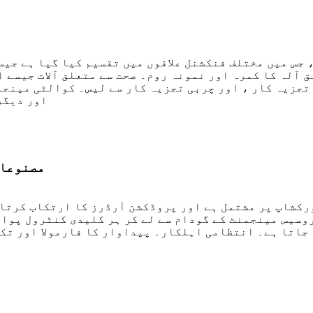
ن لیبارٹری 1000 مربع میٹر ہے ، جس میں مختلف فنکشنل علاقوں میں تقسیم
ق آلہ کا کمرہ اور نمونہ روم۔ صحت سے متعلق آلات جیسے 
ہ کار ، اور چربی تجزیہ کار سے لیس۔ کوالٹی مینجمنٹ سسٹم کو
IS09001 ، HACCP
مصنوعات
کشاپ پر مشتمل ہے اور پروڈکشن آرڈرز کا ارتکاب کرتا ہ
وسیس مینجمنٹ کے گودام سے لے کر ہر کلیدی کنٹرول پوا
 جاتا ہے۔ انتظامی اہلکار۔ پیداوار کا فارمولا اور تکن