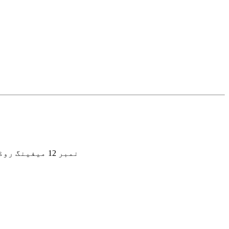
نمبر 12 میفینگ روڈ ، مییان سائنس اینڈ ٹکنالوجی نیو ٹاؤن ، ہائیکو نیشنل ہائی ٹیک زون ، ہائیکو سٹی ، صوبہ ہینن ، چین۔