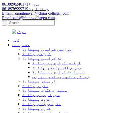
فون: +8618898240171
واٹس ایپ: 8618976999719
Email:hainanhuayan@china-collagen.com
Email:sales@china-collagen.com
گھر
مصنوعات
بوائین کولیجن پیپٹائڈ
کیڑے پیپٹائڈ
فش کولیجن پیپٹائڈ
کوڈ فش کولیجن پیپٹائڈ
میرین فش اولیگوپپٹائڈ
تلپیا فش کولیجن پیپٹائڈ
زبانی مائع اور ٹھوس مشروب
اویسٹر پیپٹائڈ
مٹر پیپٹائڈ
سمندری ککڑی پیپٹائڈ
سویا بین پیپٹائڈ
اخروٹ پیپٹائڈ
مگرمچرچھ پیپٹائڈ
کارن پیپٹائڈ
چھینے ہائیڈروالائزڈ پیپٹائڈ