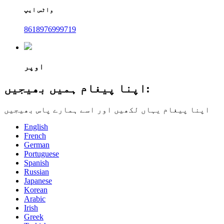
واٹس ایپ
8618976999719
اوپر
اپنا پیغام ہمیں بھیجیں:
اپنا پیغام یہاں لکھیں اور اسے ہمارے پاس بھیجیں
English
French
German
Portuguese
Spanish
Russian
Japanese
Korean
Arabic
Irish
Greek