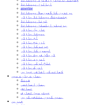
ابالون پیپٹائڈ
anserine
پرندوں کا گھوںسلا پیپٹائڈ
جنسنینگ پیپٹائڈ پاؤڈر
ٹونا پیپٹائڈ
بونیٹو ایلسٹن پیپٹائڈ
ناریل پاؤڈر
پپیتا پاؤڈر
آم پاؤڈر
اورنج پاؤڈر
چونے کا پاؤڈر
لیموں کا پاؤڈر
ڈریگن فروٹ پاؤڈر
امرود پاؤڈر
تلخ لوکی پاؤڈر
ادرک پاؤڈر
کھانے کی اضافی چیزیں
ہمارے بارے میں
شپنگ
ہمارا ساتھی
نمائش
چیئرمین تعارف
ہمیں کیوں منتخب کریں
خبریں