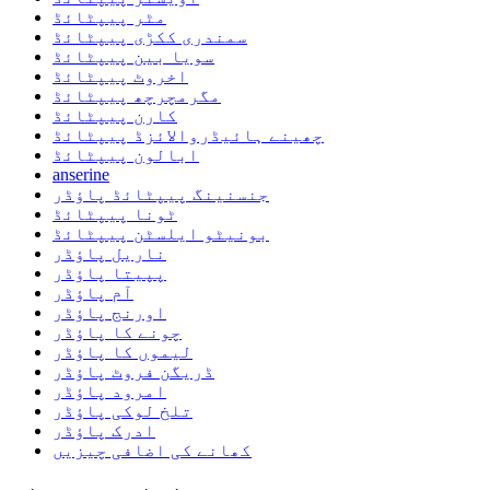
مٹر پیپٹائڈ
سمندری ککڑی پیپٹائڈ
سویا بین پیپٹائڈ
اخروٹ پیپٹائڈ
مگرمچرچھ پیپٹائڈ
کارن پیپٹائڈ
چھینے ہائیڈروالائزڈ پیپٹائڈ
ابالون پیپٹائڈ
anserine
جنسنینگ پیپٹائڈ پاؤڈر
ٹونا پیپٹائڈ
بونیٹو ایلسٹن پیپٹائڈ
ناریل پاؤڈر
پپیتا پاؤڈر
آم پاؤڈر
اورنج پاؤڈر
چونے کا پاؤڈر
لیموں کا پاؤڈر
ڈریگن فروٹ پاؤڈر
امرود پاؤڈر
تلخ لوکی پاؤڈر
ادرک پاؤڈر
کھانے کی اضافی چیزیں