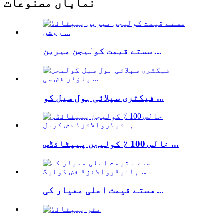
نمایاں مصنوعات
سستے قیمت کولیجن میرین ...
فیکٹری سپلائی ہول سیل کو ...
خالص 100 ٪ کولیجن پیپٹائڈس ...
سستے قیمت اعلی معیار کی ...