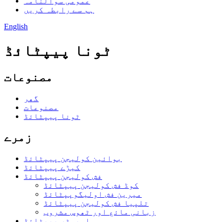
عمومی سوالنامہ
ہم سے رابطہ کریں
English
ٹونا پیپٹائڈ
مصنوعات
گھر
مصنوعات
ٹونا پیپٹائڈ
زمرے
بوائین کولیجن پیپٹائڈ
کیڑے پیپٹائڈ
فش کولیجن پیپٹائڈ
کوڈ فش کولیجن پیپٹائڈ
میرین فش اولیگوپپٹائڈ
تلپیا فش کولیجن پیپٹائڈ
زبانی مائع اور ٹھوس مشروب
اویسٹر پیپٹائڈ