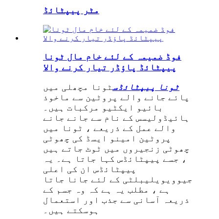
مٹر پیپٹائڈ
فوڈ ضمیمہ کے لئے خام مال ٹونا
پیپٹائڈ پاؤڈر تیار کرنے والا
ٹونا پیپٹائڈس
ٹونا مچھلی میں
پائے جانے والے پروٹین سے ماخوذ
بائیو ایکٹیو مرکبات ہیں۔
ہائیڈولیسس کے نام سے جانے جانے
والے عمل کے ذریعے ، ٹونا میں
پروٹین امینو ایسڈ کی چھوٹی
چھوٹی زنجیروں میں ٹوٹ جاتے ہیں
، جسے پیپٹائڈس کہا جاتا ہے۔ یہ
پیپٹائڈس ان کی اعلی
جیوویویلیبلٹی کے لئے جانا جاتا
ہے ، مطلب یہ ہے کہ وہ جسم کے
ذریعہ آسانی سے جذب اور استعمال
ہوسکتے ہیں۔