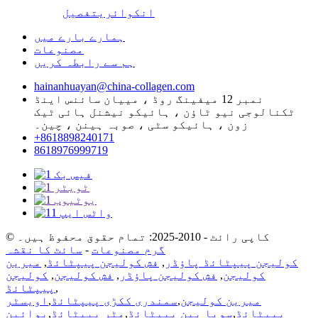
انکوائری
تفصیل
ہمارے بارے میں
مصنوعات
ہم سے رابطہ کریں
hainanhuayan@china-collagen.com
نمبر 12 میفینگ روڈ ، مییان سائنس اینڈ
ٹکنالوجی نیو ٹاؤن ، ہائیکو نیشنل ہائی ٹیک
زون ، ہائیکو سٹی ، صوبہ ہینن ، چین۔
+8618898240171
8618976999719
© کاپی رائٹ - 2010-2025: تمام حقوق محفوظ ہیں۔
گرم مصنوعات
-
سائٹ کا نقشہ
کولیجن پیپٹائڈ پاؤڈر
,
فش کولیجن پیپٹائڈ
,
میرین
کولیجن
,
فش کولیجن پاؤڈر
,
فش کولیجن
,
کولیجن
,
پیپٹائڈ
میرین کولیجن
,
سمندری ککڑی پیپٹائڈ
,
اویسٹر
پیپٹائڈ
,
سویا بین پیپٹائڈ
,
مٹر پیپٹائڈ
,
بوائین