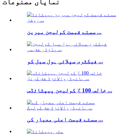
نمایاں مصنوعات
سستے قیمت کولیجن میرین ...
فیکٹری سپلائی ہول سیل کو ...
خالص 100 ٪ کولیجن پیپٹائڈس ...
سستے قیمت اعلی معیار کی ...