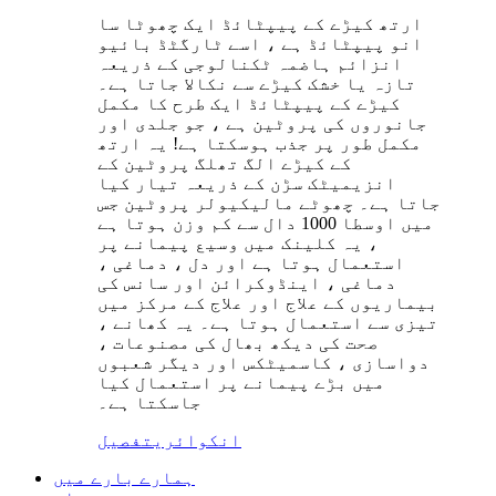
ارتھ کیڑے کے پیپٹائڈ ایک چھوٹا سا
انو پیپٹائڈ ہے ، اسے ٹارگٹڈ بائیو
انزائم ہاضمہ ٹکنالوجی کے ذریعہ
تازہ یا خشک کیڑے سے نکالا جاتا ہے۔
کیڑے کے پیپٹائڈ ایک طرح کا مکمل
جانوروں کی پروٹین ہے ، جو جلدی اور
مکمل طور پر جذب ہوسکتا ہے! یہ ارتھ
کے کیڑے الگ تھلگ پروٹین کے
انزیمیٹک سڑن کے ذریعہ تیار کیا
جاتا ہے۔ چھوٹے مالیکیولر پروٹین جس
میں اوسطا 1000 دال سے کم وزن ہوتا ہے
، یہ کلینک میں وسیع پیمانے پر
استعمال ہوتا ہے اور دل ، دماغی ،
دماغی ، اینڈوکرائن اور سانس کی
بیماریوں کے علاج اور علاج کے مرکز میں
تیزی سے استعمال ہوتا ہے۔ یہ کھانے ،
صحت کی دیکھ بھال کی مصنوعات ،
دواسازی ، کاسمیٹکس اور دیگر شعبوں
میں بڑے پیمانے پر استعمال کیا
جاسکتا ہے۔
انکوائری
تفصیل
ہمارے بارے میں