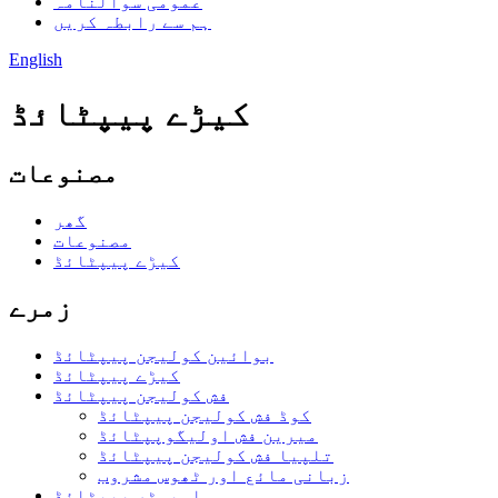
عمومی سوالنامہ
ہم سے رابطہ کریں
English
کیڑے پیپٹائڈ
مصنوعات
گھر
مصنوعات
کیڑے پیپٹائڈ
زمرے
بوائین کولیجن پیپٹائڈ
کیڑے پیپٹائڈ
فش کولیجن پیپٹائڈ
کوڈ فش کولیجن پیپٹائڈ
میرین فش اولیگوپپٹائڈ
تلپیا فش کولیجن پیپٹائڈ
زبانی مائع اور ٹھوس مشروب
اویسٹر پیپٹائڈ