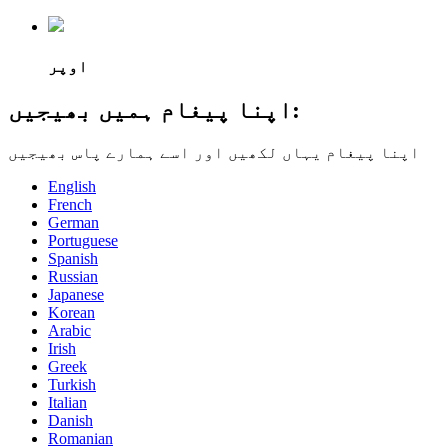
اوپر
اپنا پیغام ہمیں بھیجیں:
اپنا پیغام یہاں لکھیں اور اسے ہمارے پاس بھیجیں
English
French
German
Portuguese
Spanish
Russian
Japanese
Korean
Arabic
Irish
Greek
Turkish
Italian
Danish
Romanian