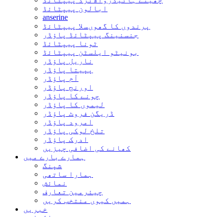
ابالون پیپٹائڈ
anserine
پرندوں کا گھوںسلا پیپٹائڈ
جنسنینگ پیپٹائڈ پاؤڈر
ٹونا پیپٹائڈ
بونیٹو ایلسٹن پیپٹائڈ
ناریل پاؤڈر
پپیتا پاؤڈر
آم پاؤڈر
اورنج پاؤڈر
چونے کا پاؤڈر
لیموں کا پاؤڈر
ڈریگن فروٹ پاؤڈر
امرود پاؤڈر
تلخ لوکی پاؤڈر
ادرک پاؤڈر
کھانے کی اضافی چیزیں
ہمارے بارے میں
شپنگ
ہمارا ساتھی
نمائش
چیئرمین تعارف
ہمیں کیوں منتخب کریں
خبریں