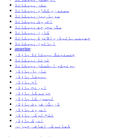
مٹر پیپٹائڈ
سمندری ککڑی پیپٹائڈ
سویا بین پیپٹائڈ
اخروٹ پیپٹائڈ
مگرمچرچھ پیپٹائڈ
کارن پیپٹائڈ
چھینے ہائیڈروالائزڈ پیپٹائڈ
ابالون پیپٹائڈ
anserine
جنسنینگ پیپٹائڈ پاؤڈر
ٹونا پیپٹائڈ
بونیٹو ایلسٹن پیپٹائڈ
ناریل پاؤڈر
پپیتا پاؤڈر
آم پاؤڈر
اورنج پاؤڈر
چونے کا پاؤڈر
لیموں کا پاؤڈر
ڈریگن فروٹ پاؤڈر
امرود پاؤڈر
تلخ لوکی پاؤڈر
ادرک پاؤڈر
کھانے کی اضافی چیزیں