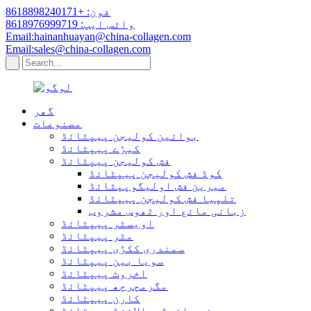
فون: +8618898240171
واٹس ایپ: 8618976999719
Email:hainanhuayan@china-collagen.com
Email:sales@china-collagen.com
گھر
مصنوعات
بوائین کولیجن پیپٹائڈ
کیڑے پیپٹائڈ
فش کولیجن پیپٹائڈ
کوڈ فش کولیجن پیپٹائڈ
میرین فش اولیگوپپٹائڈ
تلپیا فش کولیجن پیپٹائڈ
زبانی مائع اور ٹھوس مشروب
اویسٹر پیپٹائڈ
مٹر پیپٹائڈ
سمندری ککڑی پیپٹائڈ
سویا بین پیپٹائڈ
اخروٹ پیپٹائڈ
مگرمچرچھ پیپٹائڈ
کارن پیپٹائڈ
چھینے ہائیڈروالائزڈ پیپٹائڈ