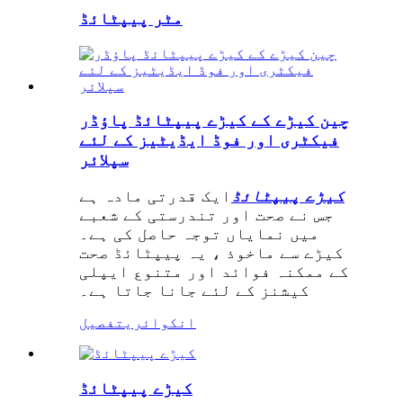
مٹر پیپٹائڈ
چین کیڑے کے کیڑے پیپٹائڈ پاؤڈر
فیکٹری اور فوڈ ایڈیٹیز کے لئے
سپلائر
کیڑے پیپٹائڈ
ایک قدرتی مادہ ہے
جس نے صحت اور تندرستی کے شعبے
میں نمایاں توجہ حاصل کی ہے۔
کیڑے سے ماخوذ ، یہ پیپٹائڈ صحت
کے ممکنہ فوائد اور متنوع ایپلی
کیشنز کے لئے جانا جاتا ہے۔
انکوائری
تفصیل
کیڑے پیپٹائڈ