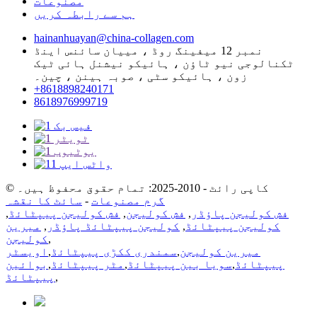
مصنوعات
ہم سے رابطہ کریں
hainanhuayan@china-collagen.com
نمبر 12 میفینگ روڈ ، مییان سائنس اینڈ
ٹکنالوجی نیو ٹاؤن ، ہائیکو نیشنل ہائی ٹیک
زون ، ہائیکو سٹی ، صوبہ ہینن ، چین۔
+8618898240171
8618976999719
© کاپی رائٹ - 2010-2025: تمام حقوق محفوظ ہیں۔
گرم مصنوعات
-
سائٹ کا نقشہ
فش کولیجن پاؤڈر
,
فش کولیجن
,
فش کولیجن پیپٹائڈ
,
کولیجن پیپٹائڈ
,
کولیجن پیپٹائڈ پاؤڈر
,
میرین
,
کولیجن
میرین کولیجن
,
سمندری ککڑی پیپٹائڈ
,
اویسٹر
پیپٹائڈ
,
سویا بین پیپٹائڈ
,
مٹر پیپٹائڈ
,
بوائین
,
پیپٹائڈ