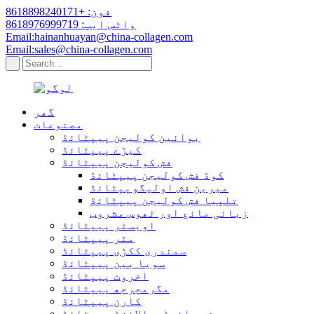
فون: +8618898240171
واٹس ایپ: 8618976999719
Email:hainanhuayan@china-collagen.com
Email:sales@china-collagen.com
گھر
مصنوعات
بوائین کولیجن پیپٹائڈ
کیڑے پیپٹائڈ
فش کولیجن پیپٹائڈ
کوڈ فش کولیجن پیپٹائڈ
میرین فش اولیگوپپٹائڈ
تلپیا فش کولیجن پیپٹائڈ
زبانی مائع اور ٹھوس مشروب
اویسٹر پیپٹائڈ
مٹر پیپٹائڈ
سمندری ککڑی پیپٹائڈ
سویا بین پیپٹائڈ
اخروٹ پیپٹائڈ
مگرمچرچھ پیپٹائڈ
کارن پیپٹائڈ
چھینے ہائیڈروالائزڈ پیپٹائڈ