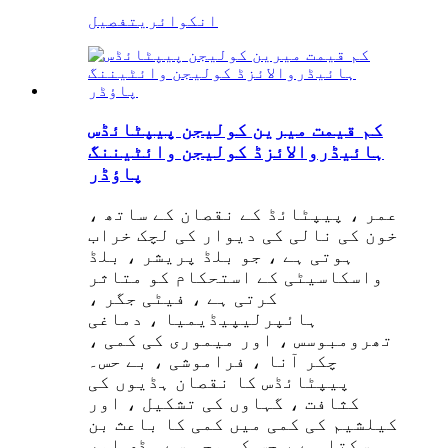
انکوائری
تفصیل
کم قیمت میرین کولیجن پیپٹائڈس
ہائیڈروالائزڈ کولیجن وائٹیننگ
پاؤڈر
عمر ، پیپٹائڈ کے نقصان کے ساتھ ،
خون کی نالی کی دیوار کی لچک خراب
ہوتی ہے ، جو بلڈ پریشر ، بلڈ
واسکاسیٹی کے استحکام کو متاثر
کرتی ہے ، فیٹی جگر ،
ہائپرلیپیڈیمیا ، دماغی
تھرومبوسس ، اور میموری کی کمی ،
چکر آنا ، فراموشی ، بے حس۔
پیپٹائڈس کا نقصان ہڈیوں کی
کثافت ، گہاوں کی تشکیل ، اور
کیلشیم کی کمی میں کمی کا باعث بن
سکتا ہے ، جس کی وجہ سے ہڈی اور