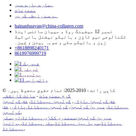
ہمارے بارے میں
مصنوعات
ہم سے رابطہ کریں
hainanhuayan@china-collagen.com
نمبر 12 میفینگ روڈ ، مییان سائنس اینڈ
ٹکنالوجی نیو ٹاؤن ، ہائیکو نیشنل ہائی ٹیک
زون ، ہائیکو سٹی ، صوبہ ہینن ، چین۔
+8618898240171
8618976999719
© کاپی رائٹ - 2010-2025: تمام حقوق محفوظ ہیں۔
گرم مصنوعات
-
سائٹ کا نقشہ
فش کولیجن پاؤڈر
,
کولیجن پیپٹائڈ
,
فش کولیجن
پیپٹائڈ
,
میرین کولیجن
,
کولیجن پیپٹائڈ پاؤڈر
,
فش
,
کولیجن
میرین کولیجن
,
سمندری ککڑی پیپٹائڈ
,
اویسٹر
پیپٹائڈ
,
سویا بین پیپٹائڈ
,
مٹر پیپٹائڈ
,
بوائین
,
پیپٹائڈ