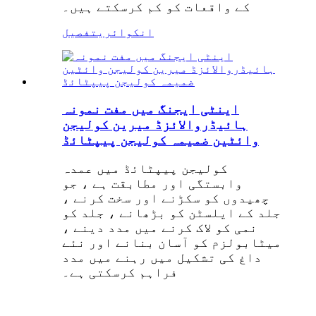
کے واقعات کو کم کرسکتے ہیں۔
انکوائری
تفصیل
اینٹی ایجنگ میں مفت نمونہ
ہائیڈروالائزڈ میرین کولیجن
وائٹین ضمیمہ کولیجن پیپٹائڈ
کولیجن پیپٹائڈ میں عمدہ
وابستگی اور مطابقت ہے ، جو
چھیدوں کو سکڑنے اور سخت کرنے ،
جلد کے ایلسٹن کو بڑھانے ، جلد کو
نمی کو لاک کرنے میں مدد دینے ،
میٹابولزم کو آسان بنانے اور نئے
داغ کی تشکیل میں رہنے میں مدد
فراہم کرسکتی ہے۔