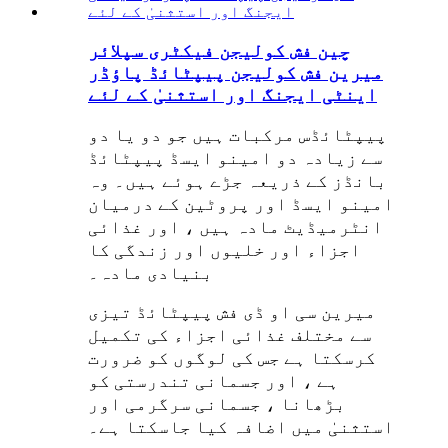
چین فش کولیجن فیکٹری سپلائر
میرین فش کولیجن پیپٹائڈ پاؤڈر
اینٹی ایجنگ اور استثنیٰ کے لئے
پیپٹائڈس مرکبات ہیں جو دو یا دو
سے زیادہ دو امینو ایسڈ پیپٹائڈ
بانڈز کے ذریعہ جڑے ہوئے ہیں۔ وہ
امینو ایسڈ اور پروٹین کے درمیان
انٹرمیڈیٹ مادہ ہیں ، اور غذائی
اجزاء اور خلیوں اور زندگی کا
بنیادی مادہ۔
میرین سی او ڈی فش پیپٹائڈ تیزی
سے مختلف غذائی اجزاء کی تکمیل
کرسکتا ہے جس کی لوگوں کو ضرورت
ہے ، اور جسمانی تندرستی کو
بڑھانا ، جسمانی سرگرمی اور
استثنیٰ میں اضافہ کیا جاسکتا ہے۔