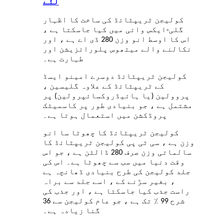
لئے
کولیجن ٹریپٹائڈ کی ساخت کا اظہار
گلی-ایکس وائی میں کیا جاسکتا ہے ،
اس کا اوسط انو وزن 280 ڈی اے ہے ، اور
نکالنے والے میتھوس پلورائزیشن اور
طہارت ہے۔
کولیجن ٹریپٹائڈ دوسرے امینو ایسڈ
کے ٹریپٹائڈ کے علاوہ گلیسین ،
پروولین (یا ہائیڈروکسائپرولین) پر
مشتمل ہے ، جو بنیادی طور پر کاسمیٹک
پروڈکشن میں استعمال ہوتا ہے۔
کولیجن ٹریپٹائڈ کا چھوٹا سا انو
وزن ہے ، سی ٹی پی کولیجن ٹریپٹائڈ کا
سالماتی وزن صرف 280 ڈالٹن ہے ، جو اس
وقت دنیا میں سب سے چھوٹا ہے۔ اس کی
جلد کولیجن کی طرح بنیادی ڈھانچہ ہے
، بغیر سڑنے کے ، اسے جلد سے براہ
راست جذب کیا جاسکتا ہے ، اور جذب کی
شرح 99 ٪ تک ہے ، جو عام کولیجن سے 36
گنا زیادہ ہے۔