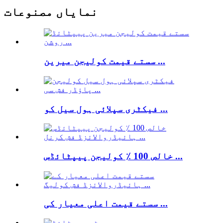
نمایاں مصنوعات
سستے قیمت کولیجن میرین ...
فیکٹری سپلائی ہول سیل کو ...
خالص 100 ٪ کولیجن پیپٹائڈس ...
سستے قیمت اعلی معیار کی ...