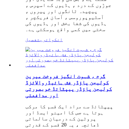
جوڑوں کے درد ، ہڈیوں کے اسپرس ،
پیچیدہ ٹانگوں اور پیروں ،
آسٹیوپوروسس ، آسان فریکچر ،
ہڈیوں کی شفا بخش اور ہڈیوں کی
سختی میں کمی واقع ہوسکتی ہے۔
انکوائری
تفصیل
گرم ، شہوت انگیز فروخت میرین
کولیجن پاؤڈر فش ہائیڈروالائزڈ
کولیجن پاؤڈر پیپٹائڈ خوبصورتی
اور مدافعتی
پیپٹائڈ سے مراد ایک قسم کا مرکب
ہوتا ہے جس کا امینو ایسڈ اور
پروٹین کے درمیان سالماتی
ڈھانچہ ، یہ 20 قسم کے قدرتی