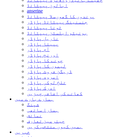
ابالون پیپٹائڈ
anserine
پرندوں کا گھوںسلا پیپٹائڈ
جنسنینگ پیپٹائڈ پاؤڈر
ٹونا پیپٹائڈ
بونیٹو ایلسٹن پیپٹائڈ
ناریل پاؤڈر
پپیتا پاؤڈر
آم پاؤڈر
اورنج پاؤڈر
چونے کا پاؤڈر
لیموں کا پاؤڈر
ڈریگن فروٹ پاؤڈر
امرود پاؤڈر
تلخ لوکی پاؤڈر
ادرک پاؤڈر
کھانے کی اضافی چیزیں
ہمارے بارے میں
شپنگ
ہمارا ساتھی
نمائش
چیئرمین تعارف
ہمیں کیوں منتخب کریں
خبریں