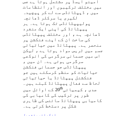
امینو ایسڈ پر مشتمل ہوتا ہے جس
میں مختلف ترکیبوں اور انتظامات
میں ، ڈپپٹائڈس سے لے کر پیچیدہ
لکیری یا سرکلر ڈھانچہ
پولیپپٹائڈس تک ہوتا ہے۔ ہر
پیپٹائڈ کی اپنی ایک منفرد
ڈھانچہ ہے ، اور مختلف پیپٹائڈس
کی ساخت ان کے اپنے فنکشن پر
منحصر ہے۔ پیپٹائڈ میں حیاتیاتی
جسم میں ٹریس مواد ہوتا ہے ، لیکن
اس میں جسمانی سرگرمی کی انوکھی
سرگرمی ہوتی ہے۔ ان میں ،
پیپٹائڈس جو جسمانی فنکشن
حیاتیات کو منظم کرسکتے ہیں جو
فنکشنل پیپٹائڈ یا حیاتیاتی
لحاظ سے فعال پیپٹائڈ کہتے ہیں۔
th
صدی ، کیمیائی
20 کے اوائل میں
طور پر ترکیب کی کامیابی کی
کامیابی پیپٹائڈ سائنس کی ظاہری
شکل پر دستخط کرتی ہے۔
انکوائری
تفصیل