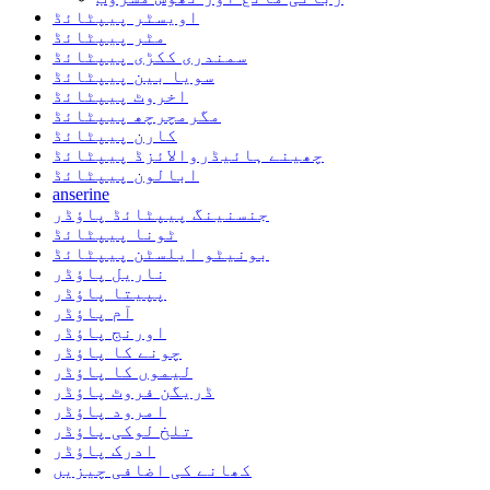
اویسٹر پیپٹائڈ
مٹر پیپٹائڈ
سمندری ککڑی پیپٹائڈ
سویا بین پیپٹائڈ
اخروٹ پیپٹائڈ
مگرمچرچھ پیپٹائڈ
کارن پیپٹائڈ
چھینے ہائیڈروالائزڈ پیپٹائڈ
ابالون پیپٹائڈ
anserine
جنسنینگ پیپٹائڈ پاؤڈر
ٹونا پیپٹائڈ
بونیٹو ایلسٹن پیپٹائڈ
ناریل پاؤڈر
پپیتا پاؤڈر
آم پاؤڈر
اورنج پاؤڈر
چونے کا پاؤڈر
لیموں کا پاؤڈر
ڈریگن فروٹ پاؤڈر
امرود پاؤڈر
تلخ لوکی پاؤڈر
ادرک پاؤڈر
کھانے کی اضافی چیزیں