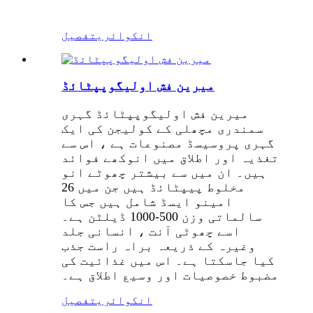
انکوائری
تفصیل
میرین فش اولیگوپپٹائڈ
میرین فش اولیگوپپٹائڈ گہری
سمندری مچھلی کے کولیجن کی ایک
گہری پروسیسڈ مصنوعات ہے ، اس سے
تغذیہ اور اطلاق میں انوکھے فوائد
ہیں۔ ان میں سے بیشتر چھوٹے انو
مخلوط پیپٹائڈ ہیں جن میں 26
امینو ایسڈ شامل ہیں جس کا
سالماتی وزن 500-1000 ڈیلٹن ہے۔
اسے چھوٹی آنت ، انسانی جلد
وغیرہ کے ذریعہ براہ راست جذب
کیا جاسکتا ہے۔ اس میں غذائیت کی
مضبوط خصوصیات اور وسیع اطلاق ہے۔
انکوائری
تفصیل