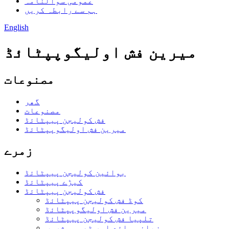
عمومی سوالنامہ
ہم سے رابطہ کریں
English
میرین فش اولیگوپپٹائڈ
مصنوعات
گھر
مصنوعات
فش کولیجن پیپٹائڈ
میرین فش اولیگوپپٹائڈ
زمرے
بوائین کولیجن پیپٹائڈ
کیڑے پیپٹائڈ
فش کولیجن پیپٹائڈ
کوڈ فش کولیجن پیپٹائڈ
میرین فش اولیگوپپٹائڈ
تلپیا فش کولیجن پیپٹائڈ
زبانی مائع اور ٹھوس مشروب