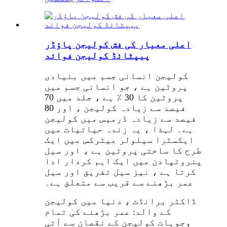
اعلی معیار کی فش کولیجن پاؤڈر
پیپٹائڈ کولیجن فوائد
کولیجن انسانی جسم میں بنیادی
پروٹین ہے ، جو انسانی جسم میں
پروٹین کا 30 ٪ ہے ، جلد میں 70
فیصد سے زیادہ کولیجن ، اور 80
فیصد سے زیادہ ڈرمیس میں کولیجن
ہے۔ لہذا ، یہ زندہ حیاتیات میں
ایکسٹرا سیلولر میٹرکس میں ایک
طرح کا ساختی پروٹین ہے ، اور سیل
پنروتپادن میں ایک اہم کردار ادا
کرتا ہے ، نیز سیل تفریق اور سیل
عمر بڑھنے سے قریب سے متعلق ہے۔
ڈاکٹر برانڈٹ ، دنیا میں کولیجن
کے والد: عمر بڑھنے کی تمام
وجوہات کولیجن کے نقصان سے آتی