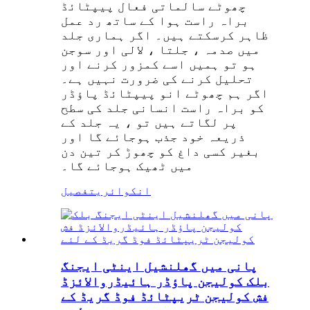
چھوٹے سالماتی فعال پیپٹائڈ
براہ راست ہوا کے ساتھ رد عمل
ظاہر کرسکتے ہیں۔ اگر ہماری جلد
میں صدمہ ، جلتا ، لالی اور سوجن
ہو تو ہمیں اسے کمزور کرنے اور
تحلیل کرنے کی ضرورت نہیں ہے۔
اگر ہم چھوٹے انو پیپٹائڈ پاؤڈر
کو براہ راست انسانی جلد کی سطح
پر لگاتے ہیں تو ، یہ جلد کے
ذریعہ خود جذب ہوجائے گا اور
بغیر کسی داغ کو چھوڑ کر تین دن
میں ٹھیک ہوجائے گا۔
انکوائری
تفصیل
پانی میں گھلنشیل اینٹی ایجنگ
بلک کولیجن پاؤڈر ہائیڈروالائزڈ
فش کولیجن ٹریپٹائڈ فوڈ گریڈ کے