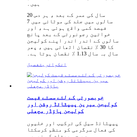
ہیں۔
20 سال کی عمر کے بعد ، ہر دس
سالوں میں جلد کی موٹائی میں 7
فیصد کمی واقع ہوئی ہے ، اور
خواتین رجونورتی کے بعد پانچ
سالوں کے اندر اندر اپنے کولیجن
کا 30 ٪ نقصان اٹھاتی ہیں ، پھر
سال بہ سال 1.13 ٪ نقصان ہوتا ہے۔
انکوائری
تفصیل
خوبصورتی کے لئے سستے قیمت
کولیجن میرین پیپٹائڈ روشن اور
کولیجن پاؤڈر مچھلی
پیپٹائڈ سیل کی ترکیب اور خلیوں
کی فعال سرگرمی کو منظم کرسکتا
ہے ، جو پیغام کو نیورو