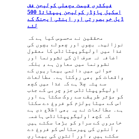
فیکٹری قیمت مچھلی کولیجن فش
اسکیل پاؤڈر کولیجن پیپٹائڈ 500
ڈیل خوبصورتی اور اینٹی ایجنگ کے
لئے
محققین نے محسوس کیا ہے کہ
نوزائیدہ بچوں اور چھوٹے بچوں کی
غذا میں اولیگوپپٹائڈس کا معقول
اضافہ نہ صرف ان کی نشوونما اور
نشوونما میں معاون ہے ، بلکہ
جوانی میں دائمی بیماریوں کے
واقعات کو بھی روکتا ہے۔ مطالعات
سے پتہ چلا ہے کہ غذا میں کچھ
اولیگوپپٹائڈس جزو چربی کے جذب
کو مؤثر طریقے سے روک سکتا ہے اور
اس کے میٹابولزم کو فروغ دے سکتا
ہے۔ مطالعات نے یہ بھی اطلاع دی ہے
کہ کچھ اولیگوپپٹائڈس ہاضمہ
خامروں کے سراو کو بڑھا سکتے ہیں
، آنتوں کی پیرسٹالس کو فروغ دے
سکتے ہیں ، اور آنتوں کی بیماری