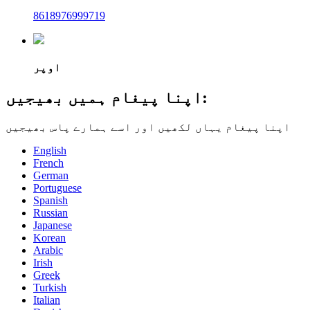
8618976999719
اوپر
اپنا پیغام ہمیں بھیجیں:
اپنا پیغام یہاں لکھیں اور اسے ہمارے پاس بھیجیں
English
French
German
Portuguese
Spanish
Russian
Japanese
Korean
Arabic
Irish
Greek
Turkish
Italian