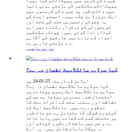
چہرے کی کریم میں پیپٹائڈس کیا ہیں؟
پیپٹائڈس سکنکیر کی بڑھتی ہوئی دنیا
میں ، خاص طور پر چہرے کی کریموں میں
ایک بزورڈ بن چکے ہیں۔ امینو ایسڈ کی
یہ چھوٹی زنجیریں جلد کی صحت اور
خوبصورتی کو برقرار رکھنے میں اہم
کردار ادا کرتی ہیں۔ چونکہ سکنکیر
اجزاء کے بارے میں صارفین کی آگاہی
بڑھتی جارہی ہے ، ...
مزید پڑھیں
کیا سوڈیم سائکلامیٹ نقصان دہ ہے؟
ایڈمن کے ذریعہ 25-01-24 پر
کیا سوڈیم سائکلامیٹ نقصان دہ ہے؟
سوڈیم سائکلامیٹ ایک وسیع پیمانے پر
استعمال شدہ مصنوعی میٹھا ہے جس کی
حفاظت اور ممکنہ صحت کے اثرات بحث کا
موضوع رہے ہیں۔ سائکلامیٹ ایک کم
کیلوری شوگر کا متبادل ہے جو عام طور
پر مختلف قسم کے کھانے میں پایا جاتا
ہے ، جس میں سافٹ ڈرنکس ، کینڈی اور
بیکڈ سامان شامل ہیں۔ یہ آرٹ ...