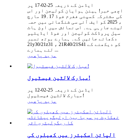
ایڈمن کے ذریعہ 25-02-17 پر
اچھی خبر! ہینن ہوایان کولیجن اور اس
کی مشترکہ کمپنی ففرم فوڈ 17۔19 مارچ
، 2025 کو ایف آئی سی شنگھائی میں حصہ
لینے جارہی ہے۔ اس نمائش میں اوئ ہاٹ
سیل پروڈکٹ کولیجن اور فوڈ ایڈیٹیو
دکھائے جائیں گے۔ ہمارے بوتھ نمبر
21y30/21z31 ، 21R40/21S41 کو دیکھنے کے
لئے ہمارے ...
مزید پڑھیں
مبارک لالٹین فیسٹیول!
ایڈمن کے ذریعہ 25-02-12 پر
مبارک لالٹین فیسٹیول!
مزید پڑھیں
الپائن اسکیئرز میں کھیلوں کی