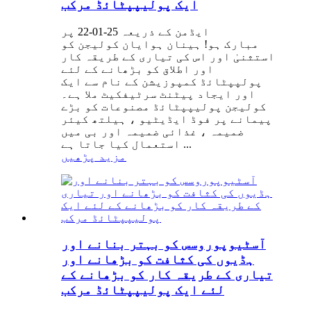
ایک پولیپپٹائڈ مرکب
ایڈمن کے ذریعہ 25-01-22 پر
مبارک ہو! ہینان ہوایان کولیجن کو
استثنیٰ اور اس کی تیاری کے طریقہ کار
اور اطلاق کو بڑھانے کے لئے
پولپپٹائڈ کمپوزیشن کے نام سے ایک
اور ایجاد پیٹنٹ سرٹیفکیٹ ملا ہے۔
کولیجن پولیپپٹائڈ مصنوعات کو بڑے
پیمانے پر فوڈ ایڈیٹیو ، ہیلتھ کیئر
ضمیمہ ، غذائی ضمیمہ اور بی میں
استعمال کیا جاتا ہے ...
مزید پڑھیں
آسٹیوپوروسس کو بہتر بنانے اور
ہڈیوں کی کثافت کو بڑھانے اور
تیاری کے طریقہ کار کو بڑھانے کے
لئے ایک پولیپپٹائڈ مرکب