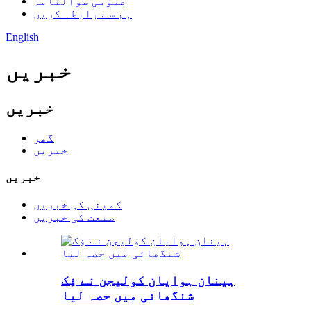
عمومی سوالنامہ
ہم سے رابطہ کریں
English
خبریں
خبریں
گھر
خبریں
خبریں
کمپنی کی خبریں
صنعت کی خبریں
ہینان ہوایان کولیجن نے فِک
شنگھائی میں حصہ لیا