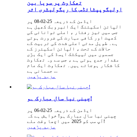
تھکاوٹ پر سویا بین
اولیگوپپٹائڈس کا ریگولیٹری اثر
ایڈمن کے ذریعہ 25-02-08 پر
الپائن اسکیئنگ ایک انیروبک کھیل ہے
جس میں تیز رفتار ، اعلی توانائی کی
کھپت اور کافی مہارت کی ضرورت ہوتی
ہے۔ طویل مدتی اعلی شدت کی تربیت کے
حالات کے تحت ، الپائن اسکیئرز کے
جسموں میں لییکٹک ایسڈ کی ایک بڑی
مقدار جمع ہوتی ہے ، جس سے وہ تھکاوٹ
کا شکار ہوجاتے ہیں۔ تھکاوٹ ایک عام
جسمانی ہے ...
مزید پڑھیں
چینی نیا سال مبارک ہو!
ایڈمن کے ذریعہ 25-02-06 پر
چینی نیا سال مبارک ہو! خواہش ہے کہ
آپ سب کو 2025 میں اچھا وقت ملے!
مزید پڑھیں