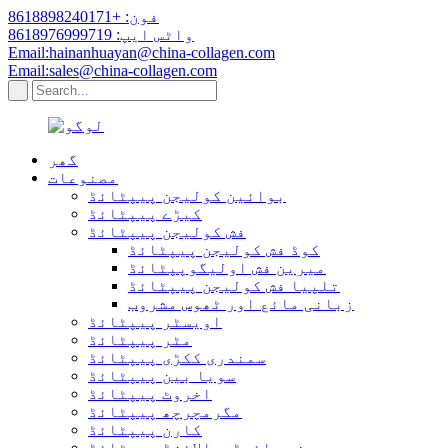
فون: +8618898240171
واٹس ایپ: 8618976999719
Email:hainanhuayan@china-collagen.com
Email:sales@china-collagen.com
گھر
مصنوعات
بوائین کولیجن پیپٹائڈ
کیڑے پیپٹائڈ
فش کولیجن پیپٹائڈ
کوڈ فش کولیجن پیپٹائڈ
میرین فش اولیگوپپٹائڈ
تلپیا فش کولیجن پیپٹائڈ
زبانی مائع اور ٹھوس مشروب
اویسٹر پیپٹائڈ
مٹر پیپٹائڈ
سمندری ککڑی پیپٹائڈ
سویا بین پیپٹائڈ
اخروٹ پیپٹائڈ
مگرمچرچھ پیپٹائڈ
کارن پیپٹائڈ
چھینے ہائیڈروالائزڈ پیپٹائڈ