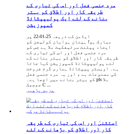
مرد جنسی فعل اور اس کی تیاری کے
طریقہ کار اور اطلاق کو بہتر
بنانے کے لئے ایک پولیپپٹائڈ
کمپوزیشن
ایڈمن کے ذریعہ 25-01-22 پر
مبارک ہو! ہینان ہوایان کولیجن کو
ایجاد پیٹنٹ سرٹیفکیٹ ملا ہے جس کو
مرد جنسی فعل اور اس کی تیاری کے
طریقہ کار اور اطلاق کو بہتر بنانے کے
لئے پولیپپٹائڈ کمپوزیشن کہا جاتا
ہے۔ اویسٹر پیپٹائڈ ہماری گرم فروخت
کی مصنوعات ہے ، اور یہ مرد جنسی فعل
کو بہتر بنانے میں اچھا ہے۔ pls بلا
جھجھک C ...
مزید پڑھیں
استثنیٰ اور اس کی تیاری کے طریقہ
کار اور اطلاق کو بڑھانے کے لئے