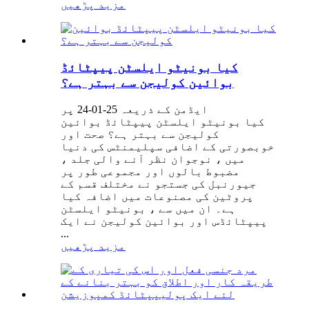
مزید پڑھیں
کیا بونیٹو ایلسٹن پیپٹائڈ
بوائین کولیجن سے بہتر ہے؟
ایڈمن کے ذریعہ 25-01-24 پر
کیا بونیٹو ایلسٹن پیپٹائڈ بوائین
کولیجن سے بہتر ہے؟ صحت اور
خوبصورتی کے اضافی سپلیمنٹس کی دنیا
میں ، نوجوان نظر آنے والی جلد ،
مضبوط بالوں اور مجموعی طور پر
جیورنبل کی جستجو نے مختلف قسم کے
پروٹین کی مصنوعات میں اضافہ کیا
ہے۔ ان میں سے ، بونیٹو ایلسٹن
پیپٹائڈس اور بوائین کولیجن نے ایک
...
مزید پڑھیں