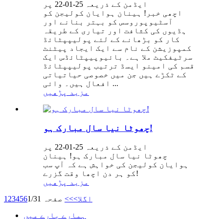
ایڈمن کے ذریعہ 25-01-22 پر
اچھی خبر! ہینان ہوایان کولیجن کو
آسٹیوپوروسس کو بہتر بنانے اور
ہڈیوں کی کثافت اور تیاری کے طریقہ
کار کو بڑھانے کے لئے پولیپپٹائڈ
کمپوزیشن کے نام سے ایک ایجاد پیٹنٹ
سرٹیفکیٹ ملا ہے۔ بائیوپیپٹائڈس ایک
قسم کی امینو ایسڈ ترتیب پولیپپٹائڈ
کے ٹکڑے ہیں جن میں خصوصی حیاتیاتی
افعال ہیں۔ وائی ​​...
مزید پڑھیں
چھوٹا نیا سال مبارک ہو!
ایڈمن کے ذریعہ 25-01-22 پر
چھوٹا نیا سال مبارک ہو! ہینان
ہوایان کولیجن کی خواہش ہے کہ آپ سب
کو ہر دن اچھا وقت گزرے!
مزید پڑھیں
اگلا>
>>
صفحہ 1/31
6
5
4
3
2
1
ہمارے بارے میں