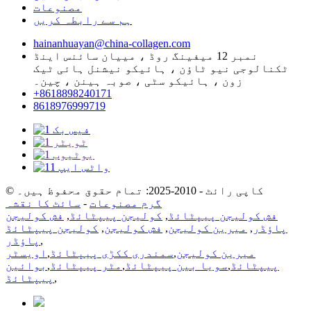
مصنوعات
ہم سے رابطہ کریں
hainanhuayan@china-collagen.com
نمبر 12 میفینگ روڈ ، مییان سائنس اینڈ
ٹکنالوجی نیو ٹاؤن ، ہائیکو نیشنل ہائی ٹیک
زون ، ہائیکو سٹی ، صوبہ ہینن ، چین۔
+8618898240171
8618976999719
© کاپی رائٹ - 2010-2025: تمام حقوق محفوظ ہیں۔
گرم مصنوعات
-
سائٹ کا نقشہ
فش کولیجن پیپٹائڈ
,
کولیجن پیپٹائڈ
,
فش کولیجن
پاؤڈر
,
میرین کولیجن
,
فش کولیجن
,
کولیجن پیپٹائڈ
,
پاؤڈر
میرین کولیجن
,
سمندری ککڑی پیپٹائڈ
,
اویسٹر
پیپٹائڈ
,
سویا بین پیپٹائڈ
,
مٹر پیپٹائڈ
,
بوائین
,
پیپٹائڈ