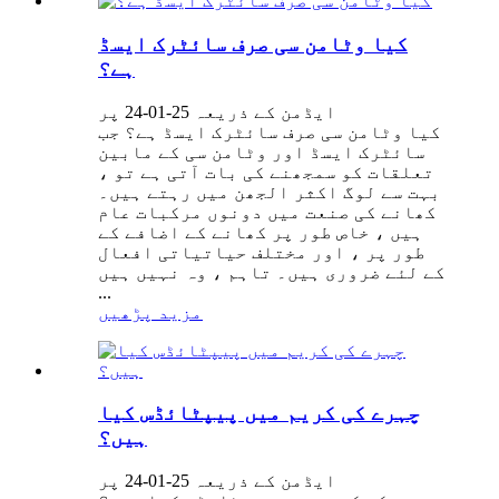
کیا وٹامن سی صرف سائٹرک ایسڈ
ہے؟
ایڈمن کے ذریعہ 25-01-24 پر
کیا وٹامن سی صرف سائٹرک ایسڈ ہے؟ جب
سائٹرک ایسڈ اور وٹامن سی کے مابین
تعلقات کو سمجھنے کی بات آتی ہے تو ،
بہت سے لوگ اکثر الجھن میں رہتے ہیں۔
کھانے کی صنعت میں دونوں مرکبات عام
ہیں ، خاص طور پر کھانے کے اضافے کے
طور پر ، اور مختلف حیاتیاتی افعال
کے لئے ضروری ہیں۔ تاہم ، وہ نہیں ہیں
...
مزید پڑھیں
چہرے کی کریم میں پیپٹائڈس کیا
ہیں؟
ایڈمن کے ذریعہ 25-01-24 پر