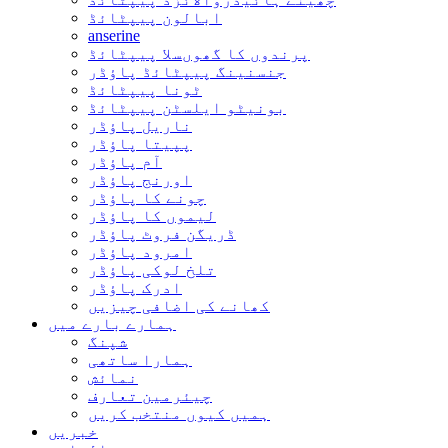
ابالون پیپٹائڈ
anserine
پرندوں کا گھوںسلا پیپٹائڈ
جنسنینگ پیپٹائڈ پاؤڈر
ٹونا پیپٹائڈ
بونیٹو ایلسٹن پیپٹائڈ
ناریل پاؤڈر
پپیتا پاؤڈر
آم پاؤڈر
اورنج پاؤڈر
چونے کا پاؤڈر
لیموں کا پاؤڈر
ڈریگن فروٹ پاؤڈر
امرود پاؤڈر
تلخ لوکی پاؤڈر
ادرک پاؤڈر
کھانے کی اضافی چیزیں
ہمارے بارے میں
شپنگ
ہمارا ساتھی
نمائش
چیئرمین تعارف
ہمیں کیوں منتخب کریں
خبریں