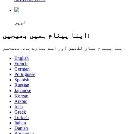
اوپر
اپنا پیغام ہمیں بھیجیں:
اپنا پیغام یہاں لکھیں اور اسے ہمارے پاس بھیجیں
English
French
German
Portuguese
Spanish
Russian
Japanese
Korean
Arabic
Irish
Greek
Turkish
Italian
Danish
Romanian