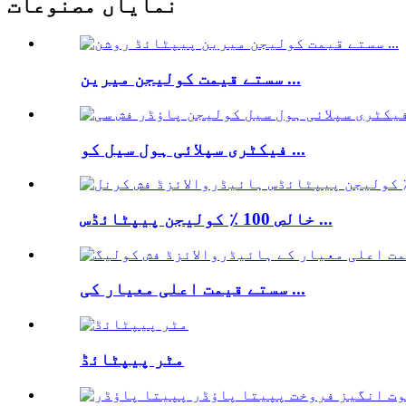
نمایاں مصنوعات
سستے قیمت کولیجن میرین ...
فیکٹری سپلائی ہول سیل کو ...
خالص 100 ٪ کولیجن پیپٹائڈس ...
سستے قیمت اعلی معیار کی ...
مٹر پیپٹائڈ