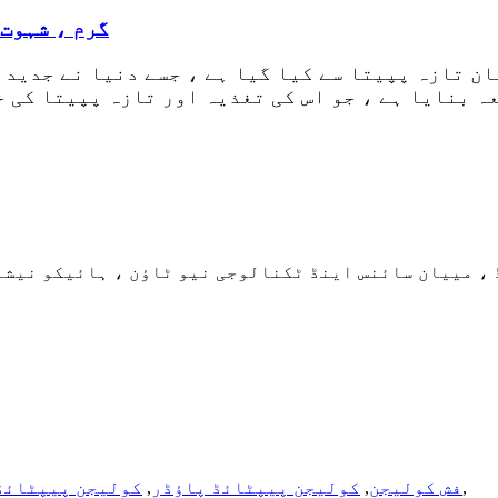
گرم ، شہوت
ن تازہ پپیتا سے کیا گیا ہے ، جسے دنیا نے جدید 
ہ بنایا ہے ، جو اس کی تغذیہ اور تازہ پپیتا کی 
,
فش کولیجن
,
کولیجن پیپٹائڈ پاؤڈر
,
کولیجن پیپٹائڈ