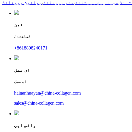
ٹائڈ
,
سویا بین پیپٹائڈ
,
مٹر پیپٹائڈ
,
بوائین پیپٹائڈ
فون
ٹیلیفون
+8618898240171
ای میل
ای میل
hainanhuayan@china-collagen.com
sales@china-collagen.com
واٹس ایپ