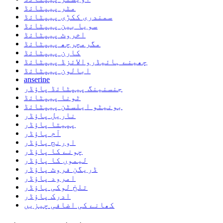
مٹر پیپٹائڈ
سمندری ککڑی پیپٹائڈ
سویا بین پیپٹائڈ
اخروٹ پیپٹائڈ
مگرمچرچھ پیپٹائڈ
کارن پیپٹائڈ
چھینے ہائیڈروالائزڈ پیپٹائڈ
ابالون پیپٹائڈ
anserine
جنسنینگ پیپٹائڈ پاؤڈر
ٹونا پیپٹائڈ
بونیٹو ایلسٹن پیپٹائڈ
ناریل پاؤڈر
پپیتا پاؤڈر
آم پاؤڈر
اورنج پاؤڈر
چونے کا پاؤڈر
لیموں کا پاؤڈر
ڈریگن فروٹ پاؤڈر
امرود پاؤڈر
تلخ لوکی پاؤڈر
ادرک پاؤڈر
کھانے کی اضافی چیزیں