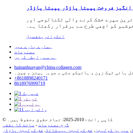
 انگیز فروخت پپیتا پاؤڈر پپیتا پاؤڈر
ترین سپرے خشک کرنے والی ٹکنالوجی اور
خوشبو کو اچھی طرح سے برقرار رکھتا ہے۔
انکوائری
تفصیل
ہمارے بارے میں
مصنوعات
ہم سے رابطہ کریں
hainanhuayan@china-collagen.com
+8618898240171
8618976999719
© کاپی رائٹ - 2010-2025: تمام حقوق محفوظ ہیں۔
گرم مصنوعات
-
سائٹ کا نقشہ
,
میرین کولیجن
,
فش کولیجن پیپٹائڈ
,
فش کولیجن پاؤڈر