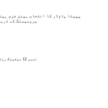
پپیتا پاؤڈر کا انتخاب ہینن فری ہینا
پروسیسنگ کے ذریع
نمبر 12 میفینگ روڈ ، مییان سائنس اینڈ ٹکنالوجی نیو ٹاؤن ، ہائیکو نیشنل ہائی ٹیک زون ، ہائیکو سٹی ، صوبہ ہینن ، چین۔