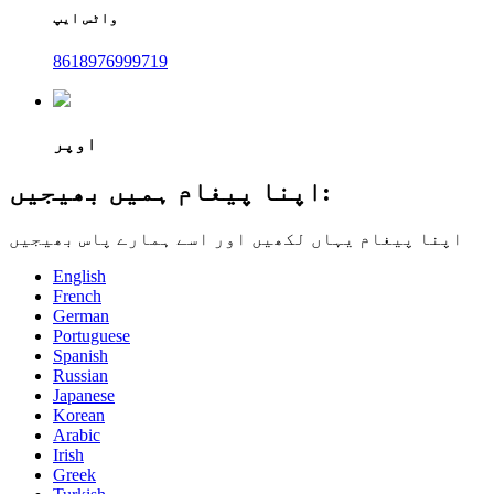
واٹس ایپ
8618976999719
اوپر
اپنا پیغام ہمیں بھیجیں:
اپنا پیغام یہاں لکھیں اور اسے ہمارے پاس بھیجیں
English
French
German
Portuguese
Spanish
Russian
Japanese
Korean
Arabic
Irish
Greek