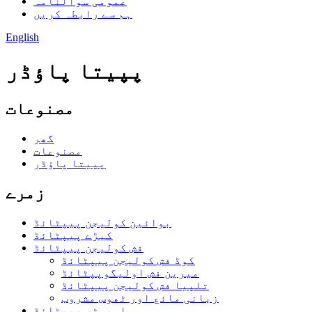
عمومی سوالنامہ
ہم سے رابطہ کریں
English
پپیتا پاؤڈر
مصنوعات
گھر
مصنوعات
پپیتا پاؤڈر
زمرے
بوائین کولیجن پیپٹائڈ
کیڑے پیپٹائڈ
فش کولیجن پیپٹائڈ
کوڈ فش کولیجن پیپٹائڈ
میرین فش اولیگوپپٹائڈ
تلپیا فش کولیجن پیپٹائڈ
زبانی مائع اور ٹھوس مشروب
اویسٹر پیپٹائڈ