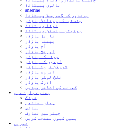
ابالون پیپٹائڈ
anserine
پرندوں کا گھوںسلا پیپٹائڈ
جنسنینگ پیپٹائڈ پاؤڈر
ٹونا پیپٹائڈ
بونیٹو ایلسٹن پیپٹائڈ
ناریل پاؤڈر
پپیتا پاؤڈر
آم پاؤڈر
اورنج پاؤڈر
چونے کا پاؤڈر
لیموں کا پاؤڈر
ڈریگن فروٹ پاؤڈر
امرود پاؤڈر
تلخ لوکی پاؤڈر
ادرک پاؤڈر
کھانے کی اضافی چیزیں
ہمارے بارے میں
شپنگ
ہمارا ساتھی
نمائش
چیئرمین تعارف
ہمیں کیوں منتخب کریں
خبریں