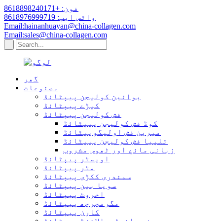
فون: +8618898240171
واٹس ایپ: 8618976999719
Email:hainanhuayan@china-collagen.com
Email:sales@china-collagen.com
گھر
مصنوعات
بوائین کولیجن پیپٹائڈ
کیڑے پیپٹائڈ
فش کولیجن پیپٹائڈ
کوڈ فش کولیجن پیپٹائڈ
میرین فش اولیگوپپٹائڈ
تلپیا فش کولیجن پیپٹائڈ
زبانی مائع اور ٹھوس مشروب
اویسٹر پیپٹائڈ
مٹر پیپٹائڈ
سمندری ککڑی پیپٹائڈ
سویا بین پیپٹائڈ
اخروٹ پیپٹائڈ
مگرمچرچھ پیپٹائڈ
کارن پیپٹائڈ
چھینے ہائیڈروالائزڈ پیپٹائڈ