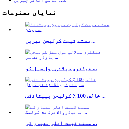
کھانے کی اضافی چیزیں
نمایاں مصنوعات
سستے قیمت کولیجن میرین ...
فیکٹری سپلائی ہول سیل کو ...
خالص 100 ٪ کولیجن پیپٹائڈس ...
سستے قیمت اعلی معیار کی ...