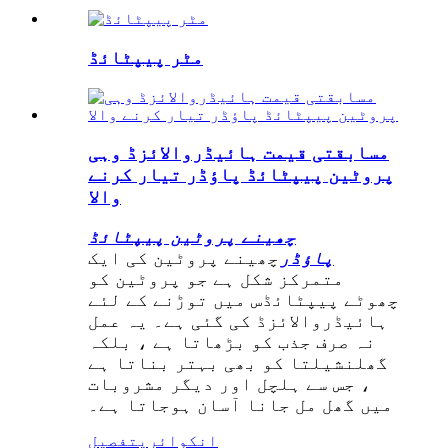
مٹر پیپٹائڈ
مسابقتی قیمت ہائیڈروالائزڈ وہی
پروٹین پیپٹائڈ پاؤڈر تیار کرنے
والا
چھینے پروٹین پیپٹائڈ
پاؤڈر
چھینے پروٹین کی ایک
متمرکز شکل ہے جو پروٹین کو
چھوٹے پیپٹائڈس میں توڑنے کے لئے
ہائیڈروالائزڈ کی گئی ہے۔ یہ عمل
نہ صرف جذب کو بڑھاتا ہے ، بلکہ
گھلنشیلتا کو بھی بہتر بناتا ہے
، جس سے ہلچل اور دیگر مشروبات
میں گھل مل جانا آسان ہوجاتا ہے۔
انکوائری
تفصیل