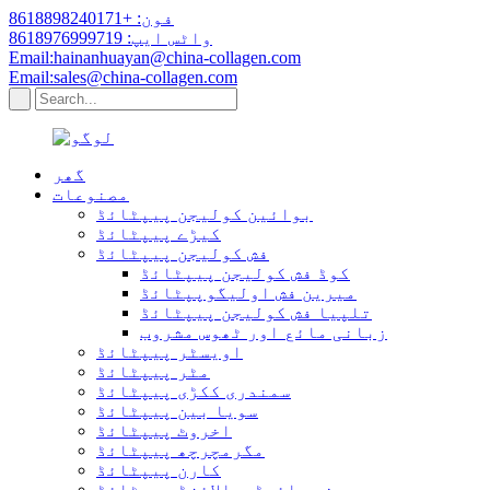
فون: +8618898240171
واٹس ایپ: 8618976999719
Email:hainanhuayan@china-collagen.com
Email:sales@china-collagen.com
گھر
مصنوعات
بوائین کولیجن پیپٹائڈ
کیڑے پیپٹائڈ
فش کولیجن پیپٹائڈ
کوڈ فش کولیجن پیپٹائڈ
میرین فش اولیگوپپٹائڈ
تلپیا فش کولیجن پیپٹائڈ
زبانی مائع اور ٹھوس مشروب
اویسٹر پیپٹائڈ
مٹر پیپٹائڈ
سمندری ککڑی پیپٹائڈ
سویا بین پیپٹائڈ
اخروٹ پیپٹائڈ
مگرمچرچھ پیپٹائڈ
کارن پیپٹائڈ
چھینے ہائیڈروالائزڈ پیپٹائڈ