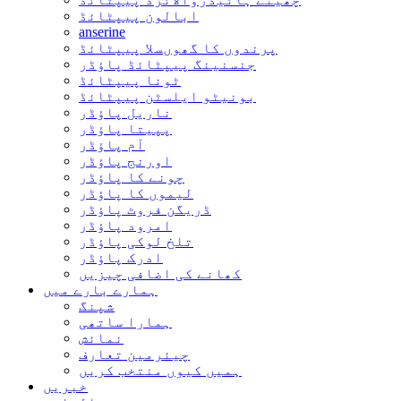
ابالون پیپٹائڈ
anserine
پرندوں کا گھوںسلا پیپٹائڈ
جنسنینگ پیپٹائڈ پاؤڈر
ٹونا پیپٹائڈ
بونیٹو ایلسٹن پیپٹائڈ
ناریل پاؤڈر
پپیتا پاؤڈر
آم پاؤڈر
اورنج پاؤڈر
چونے کا پاؤڈر
لیموں کا پاؤڈر
ڈریگن فروٹ پاؤڈر
امرود پاؤڈر
تلخ لوکی پاؤڈر
ادرک پاؤڈر
کھانے کی اضافی چیزیں
ہمارے بارے میں
شپنگ
ہمارا ساتھی
نمائش
چیئرمین تعارف
ہمیں کیوں منتخب کریں
خبریں