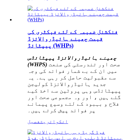
فنکشنل ضمیمہ کے لئے فیکٹری کی
قیمت چھینے ہائیڈروالائزڈ
پیپٹائڈ (WHPs)
چھینے ہائیڈروالائزڈ پیپٹائڈس
صحت اور تندرستی کی صنعت
(WHPS)
میں ان کے بے شمار فوائد کی وجہ
سے مقبولیت حاصل کر رہی ہے۔ یہ
جدید ہائیڈروالائزڈ کولیجن
پیپٹائڈس وہی پروٹین سے اخذ کیے
گئے ہیں ، اور وہ مجموعی صحت اور
فلاح و بہبود کے لئے وسیع پیمانے
پر فوائد پیش کرتے ہیں۔
انکوائری
تفصیل