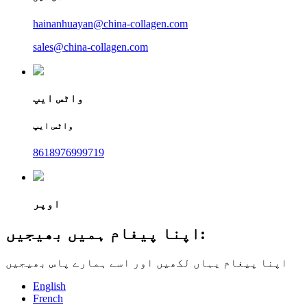
hainanhuayan@china-collagen.com
sales@china-collagen.com
واٹس ایپ
واٹس ایپ
8618976999719
اوپر
اپنا پیغام ہمیں بھیجیں:
اپنا پیغام یہاں لکھیں اور اسے ہمارے پاس بھیجیں
English
French