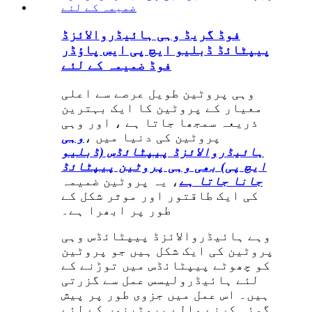
فوڈ گریڈ وہی ہائیڈروالائزڈ
پیپٹائڈ ڈبلیو ایچ پی ایس پاؤڈر
فوڈ ضمیمہ کے لئے
وہی پروٹین طویل عرصے سے اعلی
معیار کے پروٹین کا ایک بہترین
ذریعہ سمجھا جاتا ہے ، اور وہی
پروٹین کی دنیا میں ،
وہی
ہائیڈروالائزڈ پیپٹائڈس (ڈبلیو
ایچ پی) بھی وہی پروٹین پیپٹائڈ
جانا جاتا ہے
، یہ پروٹین ضمیمہ
کی ایک طاقتور اور موثر شکل کے
طور پر ابھرا ہے۔
وہے ہائیڈروالائزڈ پیپٹائڈس وہی
پروٹین کی ایک شکل ہیں جو پروٹین
کو چھوٹے پیپٹائڈس میں توڑنے کے
لئے ہائیڈرولیسس عمل سے گزرتی
ہیں۔ اس عمل میں جزوی طور پر پیش
گوئی کرنے والے پروٹینوں کے لئے