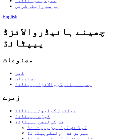
عمومی سوالنامہ
ہم سے رابطہ کریں
English
چھینے ہائیڈروالائزڈ
پیپٹائڈ
مصنوعات
گھر
مصنوعات
چھینے ہائیڈروالائزڈ پیپٹائڈ
زمرے
بوائین کولیجن پیپٹائڈ
کیڑے پیپٹائڈ
فش کولیجن پیپٹائڈ
کوڈ فش کولیجن پیپٹائڈ
میرین فش اولیگوپپٹائڈ
تلپیا فش کولیجن پیپٹائڈ