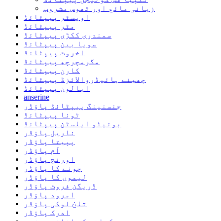
زبانی مائع اور ٹھوس مشروب
اویسٹر پیپٹائڈ
مٹر پیپٹائڈ
سمندری ککڑی پیپٹائڈ
سویا بین پیپٹائڈ
اخروٹ پیپٹائڈ
مگرمچرچھ پیپٹائڈ
کارن پیپٹائڈ
چھینے ہائیڈروالائزڈ پیپٹائڈ
ابالون پیپٹائڈ
anserine
جنسنینگ پیپٹائڈ پاؤڈر
ٹونا پیپٹائڈ
بونیٹو ایلسٹن پیپٹائڈ
ناریل پاؤڈر
پپیتا پاؤڈر
آم پاؤڈر
اورنج پاؤڈر
چونے کا پاؤڈر
لیموں کا پاؤڈر
ڈریگن فروٹ پاؤڈر
امرود پاؤڈر
تلخ لوکی پاؤڈر
ادرک پاؤڈر