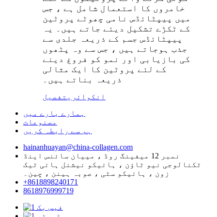
خامروں کا استعمال شامل ہے ، جس
میں پیپٹائڈس نامی چھوٹے پروٹین
کے ٹکڑے تشکیل دیئے جاتے ہیں۔ یہ
پیپٹائڈس جسم کے ذریعہ جلدی سے
جذب ہوجاتے ہیں ، جس سے وہ پٹھوں
کی بازیابی اور نمو کو فروغ دینے
کے لئے پروٹین کا ایک مثالی
ذریعہ بناتے ہیں۔
انکوائری
تفصیل
ہمارے بارے میں
مصنوعات
ہم سے رابطہ کریں
hainanhuayan@china-collagen.com
نمبر 12 میفینگ روڈ ، مییان سائنس اینڈ
ٹکنالوجی نیو ٹاؤن ، ہائیکو نیشنل ہائی ٹیک
زون ، ہائیکو سٹی ، صوبہ ہینن ، چین۔
+8618898240171
8618976999719