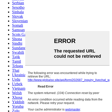
Serbian
Sesotho
Sinhala
Slovak
Slovenian
Somali
Samoan
Scots Gaelic
Shona
Sindhi
Sundanese
Swahili
Tajik
Tamil
Telugu
Thai
Ukrainian
Urdu
Uzbek
Vietnamese
Welsh
Xhosa
Yiddish
Yoruba
Zulu