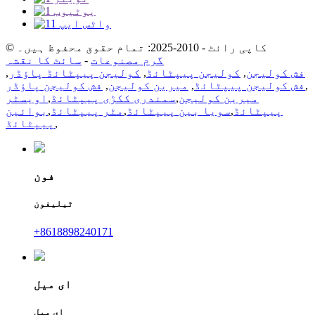
© کاپی رائٹ - 2010-2025: تمام حقوق محفوظ ہیں۔
گرم مصنوعات
-
سائٹ کا نقشہ
فش کولیجن
,
کولیجن پیپٹائڈ
,
کولیجن پیپٹائڈ پاؤڈر
,
,
فش کولیجن پیپٹائڈ
,
میرین کولیجن
,
فش کولیجن پاؤڈر
میرین کولیجن
,
سمندری ککڑی پیپٹائڈ
,
اویسٹر
پیپٹائڈ
,
سویا بین پیپٹائڈ
,
مٹر پیپٹائڈ
,
بوائین
,
پیپٹائڈ
فون
ٹیلیفون
+8618898240171
ای میل
ای میل