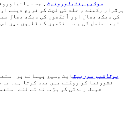
سوڈیم ہائیلورونیٹ
، جسے ہائیلورونک
برقرار رکھنے ، جلد کی لچک کو فروغ دینے اور
کی دیکھ بھال اور آنکھوں کی دیکھ بھال میں
توجہ حاصل کی ہے۔ آنکھوں کے قطروں میں اس 
پوٹاشیم سوربیٹ
ایک وسیع پیمانے پر استعم
نشوونما کو روکنے میں مدد کرتا ہے۔ یہ ش
شیلف زندگی کو بڑھانے کے لئے استعما