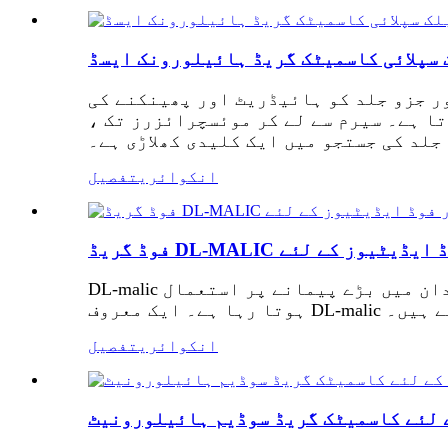
 سپلائی کاسمیٹک گریڈ ہائیلورونک ایسڈ
ر جزو جلد کو ہائیڈریٹ اور پھینکنے کی
تا ہے۔ سیرم سے لے کر موئسچرائزرز تک ،
جلد کی جستجو میں ایک کلیدی کھلاڑی ہے۔
انکوائری
تفصیل
ڈ پاؤڈر فوڈ ایڈیٹیوز کے لئے
DL-malic ایسڈ ایک ملٹی فنکشنل مرکب ہے جو مختلف صنعتوں میں خاص طور پر کھانے اور مشروبات کے میدان میں بڑے پیمانے پر استعمال
ھتے ہیں۔
انکوائری
تفصیل
ے لئے کاسمیٹک گریڈ سوڈیم ہائیلورونیٹ