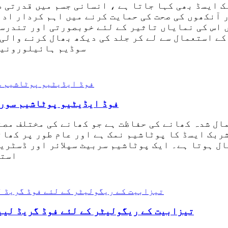
 ایسڈ بھی کہا جاتا ہے ، انسانی جسم میں قدرتی طو
 آنکھوں کی صحت کی حمایت کرنے میں اہم کردار ادا
 اس کی نمایاں تاثیر کے لئے خوبصورتی اور تندرست
کے استعمال سے لے کر جلد کی دیکھ بھال کرنے والی
سوڈیم ہائیلورونیٹ
کھانے اور مشروبات کے ل food فوڈ ایڈیٹیو پوٹا
ال شدہ کھانے کی حفاظت ہے جو کھانے کی مختلف مصن
ربک ایسڈ کا پوٹاشیم نمک ہے اور عام طور پر کھان
ل ہوتا ہے۔ ایک پوٹاشیم سربیٹ سپلائر اور ڈسٹریب
استع
تیزابیت کے ریگولیٹر کے لئے فوڈ گریڈ لیی