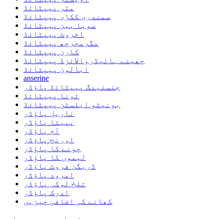
مٹر پیپٹائڈ
سمندری ککڑی پیپٹائڈ
سویا بین پیپٹائڈ
اخروٹ پیپٹائڈ
مگرمچرچھ پیپٹائڈ
کارن پیپٹائڈ
چھینے ہائیڈروالائزڈ پیپٹائڈ
ابالون پیپٹائڈ
anserine
جنسنینگ پیپٹائڈ پاؤڈر
ٹونا پیپٹائڈ
بونیٹو ایلسٹن پیپٹائڈ
ناریل پاؤڈر
پپیتا پاؤڈر
آم پاؤڈر
اورنج پاؤڈر
چونے کا پاؤڈر
لیموں کا پاؤڈر
ڈریگن فروٹ پاؤڈر
امرود پاؤڈر
تلخ لوکی پاؤڈر
ادرک پاؤڈر
کھانے کی اضافی چیزیں