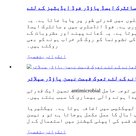
سائٹرک ایسڈ پاؤڈر فوڈ ایڈیٹیز کے لئے
وں میں قدرتی طور پر پایا جاتا ہے۔ یہ
ری ہے۔ فوڈ انڈسٹری میں ، سائٹرک ایسڈ
وتا ہے۔ یہ کھانے پینے اور مشروبات کے
کی نشوونما کو روک کر خراب ہونے کو بھی
روکتے ہیں۔
انکوائری
تفصیل
نے کے لئے تھوک قیمت نیسن پاؤڈر سپلائر
نسین ایک قدرتی antimicrobial پیپٹائڈ ہے جس نے کھانے کی صنعت میں کچھ بیکٹیریا کی نشوونما کو روکنے کی صلاحیت کے لئے کافی توجہ حاصل
یدا ہونے والی بیماری کا سبب بنتے ہیں۔
 لییکٹیس میں اضافہ ہوتا ہے۔ بیکٹیریا
 ابال کا عمل مکمل ہوجاتا ہے تو ، نیسن
انکوائری
تفصیل