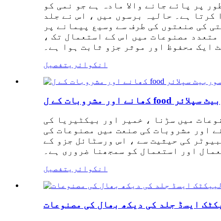
ر پر پائے جانے والا مادہ ہے جو نمی کو
 کرتا ہے۔ حالیہ برسوں میں ، اس نے جلد
ی کی صنعتوں کی طرف سے وسیع پیمانے پر
 متعدد مصنوعات میں اس کے استعمال تک ،
 ایک محفوظ اور موثر جزو ثابت ہوا ہے۔
انکوائری
تفصیل
شیم سوربیٹ سپلائر
وعات میں سڑنا ، خمیر اور بیکٹیریا کی
ے اور مشروبات کی صنعت میں مصنوعات کی
یوٹر کی حیثیت سے ، اس ورسٹائل جزو کے
مال اور استعمال کو سمجھنا ضروری ہے۔
انکوائری
تفصیل
کٹک ایسڈ جلد کی دیکھ بھال کی مصنوعات