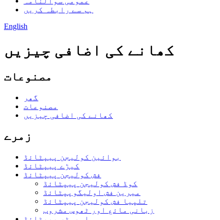
عمومی سوالنامہ
ہم سے رابطہ کریں
English
کھانے کی اضافی چیزیں
مصنوعات
گھر
مصنوعات
کھانے کی اضافی چیزیں
زمرے
بوائین کولیجن پیپٹائڈ
کیڑے پیپٹائڈ
فش کولیجن پیپٹائڈ
کوڈ فش کولیجن پیپٹائڈ
میرین فش اولیگوپپٹائڈ
تلپیا فش کولیجن پیپٹائڈ
زبانی مائع اور ٹھوس مشروب
اویسٹر پیپٹائڈ