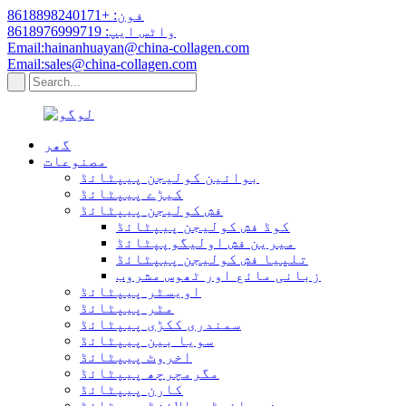
فون: +8618898240171
واٹس ایپ: 8618976999719
Email:hainanhuayan@china-collagen.com
Email:sales@china-collagen.com
گھر
مصنوعات
بوائین کولیجن پیپٹائڈ
کیڑے پیپٹائڈ
فش کولیجن پیپٹائڈ
کوڈ فش کولیجن پیپٹائڈ
میرین فش اولیگوپپٹائڈ
تلپیا فش کولیجن پیپٹائڈ
زبانی مائع اور ٹھوس مشروب
اویسٹر پیپٹائڈ
مٹر پیپٹائڈ
سمندری ککڑی پیپٹائڈ
سویا بین پیپٹائڈ
اخروٹ پیپٹائڈ
مگرمچرچھ پیپٹائڈ
کارن پیپٹائڈ
چھینے ہائیڈروالائزڈ پیپٹائڈ