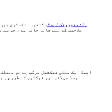
ہائیلورونک ایسڈ
سکنکیر انڈسٹری میں ا
صلاحیت کے لئے جانا جاتا ہے ، جس سے 
ہوتا رہا ہے۔ ایک معروف DL-malic ایسڈ سپلائر اور