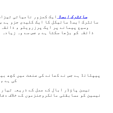
سائٹرک ایسڈ
ایک کمزور نامیاتی تیزاب 
سائٹرک ایسڈ سائیکل کا ایک کلیدی جزو ہے ،
وسیع پیمانے پر ایک پرزرویٹو ، ذائقہ 
ذائقہ کو بڑھا سکتا ہے ، جس سے وہ زیادہ 
کی ہے ،
نیسن پاؤڈر ابال کے عمل کے ذریعہ تیار 
نیسین کو مسابقتی مائکروجنزموں کے خلاف دفاع