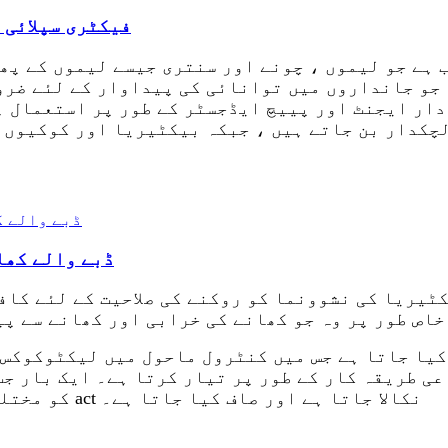
فیکٹری سپلائی 
ہے جو لیموں ، چونے اور سنتری جیسے لیموں کے پھل
 جو جانداروں میں توانائی کی پیداوار کے لئے ضرو
دار ایجنٹ اور پییچ ایڈجسٹر کے طور پر استعمال ہ
لچکدار بن جاتے ہیں ، جبکہ بیکٹیریا اور کوکیوں 
ڈبے والے کھا
 خاص طور پر وہ جو کھانے کی خرابی اور کھانے سے پ
کیا جاتا ہے جس میں کنٹرول ماحول میں لیکٹوکوکس
ی طریقہ کار کے طور پر تیار کرتا ہے۔ ایک بار جب
کو مختلف قسم کی ایپلی کیشنز میں استعمال کے ل act نکالا جاتا ہے اور صاف کیا جاتا ہے۔