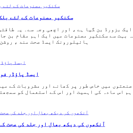
سکنکیر مصنوعات کے لئے بلک
یک بزورڈ بن گیا ہے ، اور اچھی وجہ سے۔ یہ طاقتو
یہ بہت سے سکنکیر مصنوعات میں ایک اہم مقام بن جا
ہائیلورونک ایسڈ صحت مند ، روشن 
فوڈ گریڈ DL-MALIC ایس
 فیکٹری کے طور پر ، ہم اس مادہ کی اہمیت اور اس کے استعمال کو سمج
آنکھوں کی دیکھ بھال اور جلد کی صحت ک