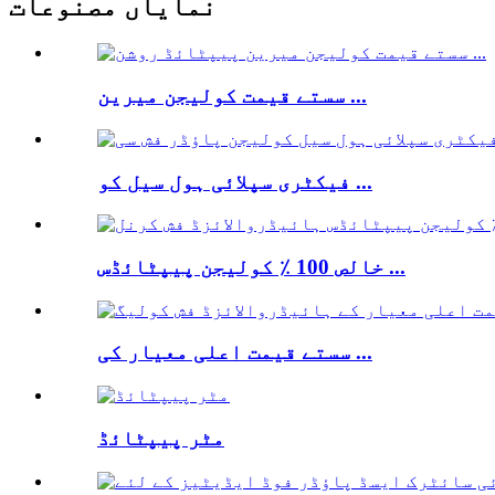
نمایاں مصنوعات
سستے قیمت کولیجن میرین ...
فیکٹری سپلائی ہول سیل کو ...
خالص 100 ٪ کولیجن پیپٹائڈس ...
سستے قیمت اعلی معیار کی ...
مٹر پیپٹائڈ