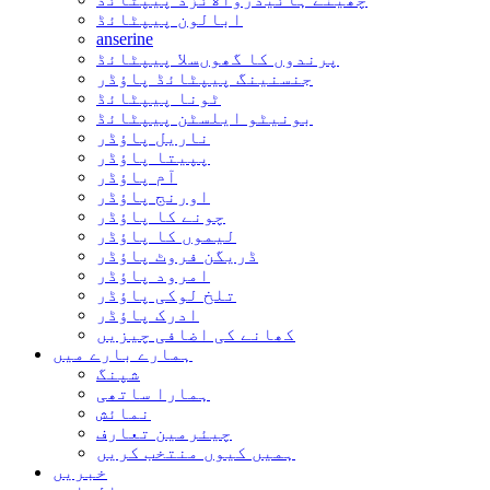
ابالون پیپٹائڈ
anserine
پرندوں کا گھوںسلا پیپٹائڈ
جنسنینگ پیپٹائڈ پاؤڈر
ٹونا پیپٹائڈ
بونیٹو ایلسٹن پیپٹائڈ
ناریل پاؤڈر
پپیتا پاؤڈر
آم پاؤڈر
اورنج پاؤڈر
چونے کا پاؤڈر
لیموں کا پاؤڈر
ڈریگن فروٹ پاؤڈر
امرود پاؤڈر
تلخ لوکی پاؤڈر
ادرک پاؤڈر
کھانے کی اضافی چیزیں
ہمارے بارے میں
شپنگ
ہمارا ساتھی
نمائش
چیئرمین تعارف
ہمیں کیوں منتخب کریں
خبریں