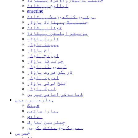
ابالون پیپٹائڈ
anserine
پرندوں کا گھوںسلا پیپٹائڈ
جنسنینگ پیپٹائڈ پاؤڈر
ٹونا پیپٹائڈ
بونیٹو ایلسٹن پیپٹائڈ
ناریل پاؤڈر
پپیتا پاؤڈر
آم پاؤڈر
اورنج پاؤڈر
چونے کا پاؤڈر
لیموں کا پاؤڈر
ڈریگن فروٹ پاؤڈر
امرود پاؤڈر
تلخ لوکی پاؤڈر
ادرک پاؤڈر
کھانے کی اضافی چیزیں
ہمارے بارے میں
شپنگ
ہمارا ساتھی
نمائش
چیئرمین تعارف
ہمیں کیوں منتخب کریں
خبریں