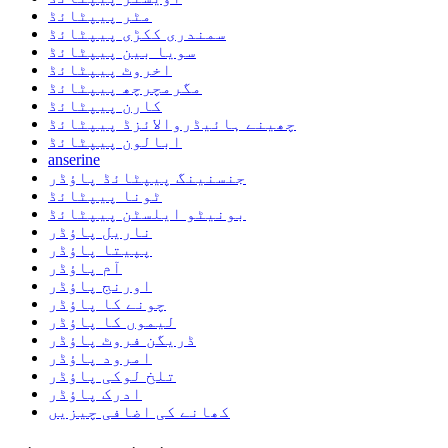
مٹر پیپٹائڈ
سمندری ککڑی پیپٹائڈ
سویا بین پیپٹائڈ
اخروٹ پیپٹائڈ
مگرمچرچھ پیپٹائڈ
کارن پیپٹائڈ
چھینے ہائیڈروالائزڈ پیپٹائڈ
ابالون پیپٹائڈ
anserine
جنسنینگ پیپٹائڈ پاؤڈر
ٹونا پیپٹائڈ
بونیٹو ایلسٹن پیپٹائڈ
ناریل پاؤڈر
پپیتا پاؤڈر
آم پاؤڈر
اورنج پاؤڈر
چونے کا پاؤڈر
لیموں کا پاؤڈر
ڈریگن فروٹ پاؤڈر
امرود پاؤڈر
تلخ لوکی پاؤڈر
ادرک پاؤڈر
کھانے کی اضافی چیزیں