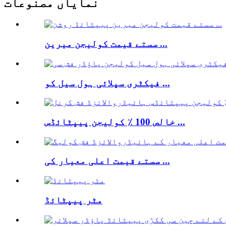
نمایاں مصنوعات
سستے قیمت کولیجن میرین ...
فیکٹری سپلائی ہول سیل کو ...
خالص 100 ٪ کولیجن پیپٹائڈس ...
سستے قیمت اعلی معیار کی ...
مٹر پیپٹائڈ