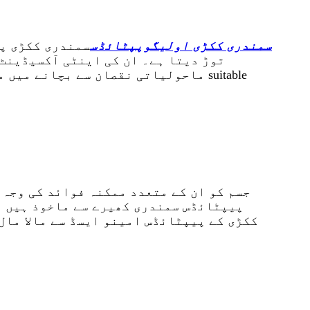
سمندری ککڑی اولیگوپپٹائڈس
سمندری ککڑی پر
توڑ دیتا ہے۔ ان کی اینٹی آکسیڈینٹ
ماحولیاتی نقصان سے بچانے میں مدد 
جسم کو ان کے متعدد ممکنہ فوائد کی وجہ 
پیپٹائڈس سمندری کھیرے سے ماخوذ ہیں ،
ککڑی کے پیپٹائڈس امینو ایسڈ سے مالا مال