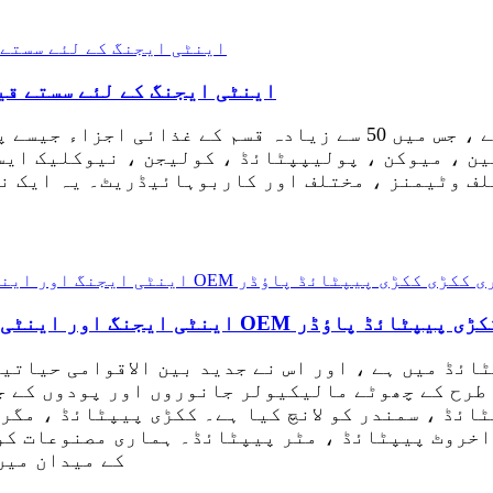
اینٹی ایجنگ کے لئے سستے قی
سمندری ککڑی کی قیمت بہت زیادہ ہوتی ہے ، جس میں 50 سے زیاد
ن ، میوکن ، پولیپپٹائڈ ، کولیجن ، نیوکلیک ایس
لف وٹیمنز ، مختلف اور کاربوہائیڈریٹ۔ یہ ایک نا
دنی کولیجن پیپٹائڈ OEM سمندری ککڑی ککڑی پیپٹائڈ پاؤڈر
ائڈ میں ہے ، اور اس نے جدید بین الاقوامی حیات
 طرح کے چھوٹے مالیکیولر جانوروں اور پودوں کے 
ائڈ ، سمندر کو لانچ کیا ہے۔ ککڑی پیپٹائڈ ، مگر
اخروٹ پیپٹائڈ ، مٹر پیپٹائڈ۔ ہماری مصنوعات کو
کے میدان میں