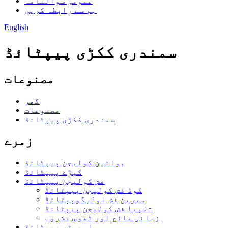
عمومی سوالنامہ
ہم سے رابطہ کریں
English
سمندری ککڑی پیپٹائڈ
مصنوعات
گھر
مصنوعات
سمندری ککڑی پیپٹائڈ
زمرے
بوائین کولیجن پیپٹائڈ
کیڑے پیپٹائڈ
فش کولیجن پیپٹائڈ
کوڈ فش کولیجن پیپٹائڈ
میرین فش اولیگوپپٹائڈ
تلپیا فش کولیجن پیپٹائڈ
زبانی مائع اور ٹھوس مشروب
اویسٹر پیپٹائڈ