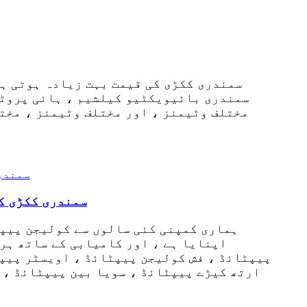
سمندری بائیویکٹیو کیلشیم ، ہائی پروٹی
مختلف وٹیمنز ، اور مختلف وٹیمنز ، مخت
اینٹی ایجنگ اور اینٹی تھکاوٹ کے لئے خور
ہماری کمپنی کئی سالوں سے کولیجن پیپٹ
اپنایا ہے ، اور کامیابی کے ساتھ ہر
پیپٹائڈ ، فش کولیجن پیپٹائڈ ، اویسٹر پیپٹ
ارتھ کیڑے پیپٹائڈ ، سویا بین پیپٹائڈ ، 