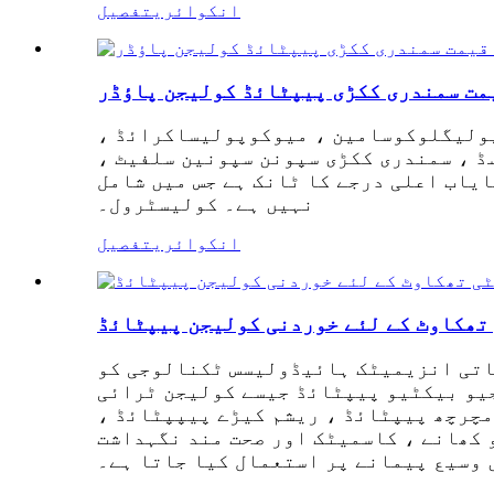
انکوائری
تفصیل
مت سمندری ککڑی پیپٹائڈ کولیجن پاؤڈر
ہ قسم کے غذائی اجزاء جیسے پولیگلوکوسامین ، میوکوپولیساکرائڈ ،
ڈ ، سمندری ککڑی سپونن سپونین سلفیٹ ،
یاب اعلی درجے کا ٹانک ہے جس میں شامل
نہیں ہے۔ کولیسٹرول۔
انکوائری
تفصیل
یاتی انزیمیٹک ہائیڈولیسس ٹکنالوجی کو
جیو بیکٹیو پیپٹائڈ جیسے کولیجن ٹرائی
مچرچھ پیپٹائڈ ، ریشم کیڑے پیپپٹائڈ ،
 کھانے ، کاسمیٹک اور صحت مند نگہداشت
 وسیع پیمانے پر استعمال کیا جاتا ہے۔