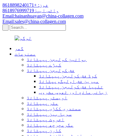
فون: +8618898240171
واٹس ایپ: 8618976999719
Email:hainanhuayan@china-collagen.com
Email:sales@china-collagen.com
گھر
مصنوعات
بوائین کولیجن پیپٹائڈ
کیڑے پیپٹائڈ
فش کولیجن پیپٹائڈ
کوڈ فش کولیجن پیپٹائڈ
میرین فش اولیگوپپٹائڈ
تلپیا فش کولیجن پیپٹائڈ
زبانی مائع اور ٹھوس مشروب
اویسٹر پیپٹائڈ
مٹر پیپٹائڈ
سمندری ککڑی پیپٹائڈ
سویا بین پیپٹائڈ
اخروٹ پیپٹائڈ
مگرمچرچھ پیپٹائڈ
کارن پیپٹائڈ
چھینے ہائیڈروالائزڈ پیپٹائڈ