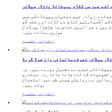
 لئے چین سی ککڑی پیپٹائڈ پاؤڈر سپلائر
ھوٹے ، زیادہ جیو دستیاب پیپٹائڈس میں
ڈس آکسیڈیٹیو تناؤ سے لڑنے اور جلد کو
 جو انہیں حساس یا چڑچڑا پن کے ل suitable
موزوں بناتے ہیں۔
انکوائری
تفصیل
ڈر سپلائر چھوٹے سالماتی وزن فوڈ گریڈ
پیپٹائڈس تیزی سے مقبول ہورہے ہیں۔ یہ
 خصوصیات کے لئے جانا جاتا ہے۔ سمندری
ں سالوں سے روایتی چینی طب میں استعمال
ہوتے ہیں۔
انکوائری
تفصیل