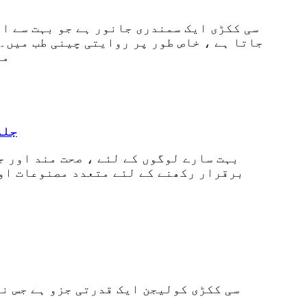
سی ککڑی ایک سمندری جانور ہے جو بہت سے ا
جاتا ہے ، خاص طور پر روایتی چینی طب میں۔
می
جلد
بہت سارے لوگوں کے لئے ، صحت مند اور جو
برقرار رکھنے کے لئے متعدد مصنوعات اور 
سی ککڑی کولیجن ایک قدرتی جزو ہے جس نے