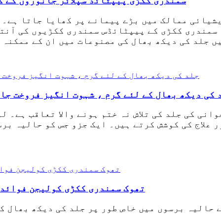
سمندری ککڑی پیپٹائڈ سپلائر جانوروں کے 
یشیائی ممالک میں بڑے پیمانے پر کھایا جاتا ہے۔ 
 سمندری ککڑی کے پیپٹائڈس سمندری ککڑیوں کی آنتو
ں جلد کی دیکھ بھال کی مصنوعات میں ان کے ممکنہ 
 کی دیکھ بھال کے لئے گرم ، شہوت انگیز فروخت جا
انی کی جلد کی تلاش نہ ختم ہونے والا تعاقب ہے۔ ل
علاج کی کوشش کرتے ہیں۔ ایک جزو جس کو حالیہ برس
تھوک سمندری ککڑی کولیجن فوائد 
 حالیہ برسوں میں خاص طور پر جلد کی دیکھ بھال ک