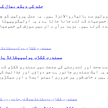
جلد کی دیکھ بھال کے
وٹین سے ہائیڈروالائزڈ ہیں۔ یہ عمل پروٹین کو چ
 خصوصیات کے لئے جانا جاتا ہے ، یہ اولیگوپیپٹائ
کرتے ہیں۔ مزید برآں ، ان میں سوزش کی خصوصیات ہیں ،
سمندری ککڑی پولیپپٹائڈ پاؤ
سے صحت اور تندرستی کی صنعت میں سمندری ککڑی کے 
 یہ ایک سمندری جانور ہے جو دواؤں اور غذائیت کی
 ہیں ، خاص طور پر ضروری امینو ایسڈ ، اور سیکڑو