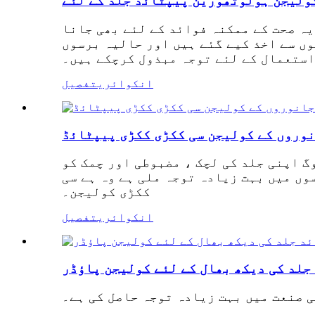
کولیجن ہولوتھورین پیپٹائڈ جلد کے لئے
یہ صحت کے ممکنہ فوائد کے لئے بھی جانا
ں سے اخذ کیے گئے ہیں اور حالیہ برسوں
استعمال کے لئے توجہ مبذول کرچکے ہیں۔
انکوائری
تفصیل
نوروں کے کولیجن سی ککڑی ککڑی پیپٹائڈ
وگ اپنی جلد کی لچک ، مضبوطی اور چمک کو
وں میں بہت زیادہ توجہ ملی ہے وہ ہے سی
ککڑی کولیجن۔
انکوائری
تفصیل
جلد کی دیکھ بھال کے لئے کولیجن پاؤڈر
ی صنعت میں بہت زیادہ توجہ حاصل کی ہے۔