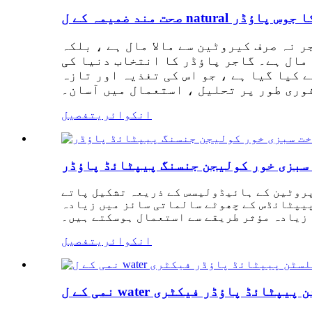
 گاجر کا جوس پاؤڈر
ر نہ صرف کیروٹین سے مالا مال ہے ، بلکہ
بھی مالا مال ہے۔ گاجر پاؤڈر کا انتخاب دنیا کی
کیا گیا ہے ، جو اس کی تغذیہ اور تازہ
وری طور پر تحلیل ، استعمال میں آسان۔
انکوائری
تفصیل
 سبزی خور کولیجن جنسنگ پیپٹائڈ پاؤڈر
روٹین کے ہائیڈولیسس کے ذریعہ تشکیل پاتے
پیپٹائڈس کے چھوٹے سالماتی سائز میں زیادہ
 زیادہ مؤثر طریقے سے استعمال ہوسکتے ہیں۔
انکوائری
تفصیل
 ایلسٹن پیپٹائڈ پاؤڈر فیکٹری