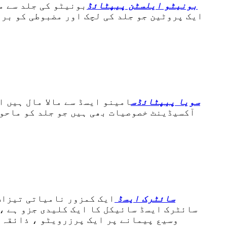
بونیٹو ایلسٹن پیپٹائڈ
بونیٹو کی جلد سے م
ایک پروٹین جو جلد کی لچک اور مضبوطی کو برق
سویا پیپٹائڈس
امینو ایسڈ سے مالا مال ہیں 
آکسیڈینٹ خصوصیات بھی ہیں جو جلد کو ماحول
سائٹرک ایسڈ
ایک کمزور نامیاتی تیزاب 
سائٹرک ایسڈ سائیکل کا ایک کلیدی جزو ہے ،
وسیع پیمانے پر ایک پرزرویٹو ، ذائقہ 