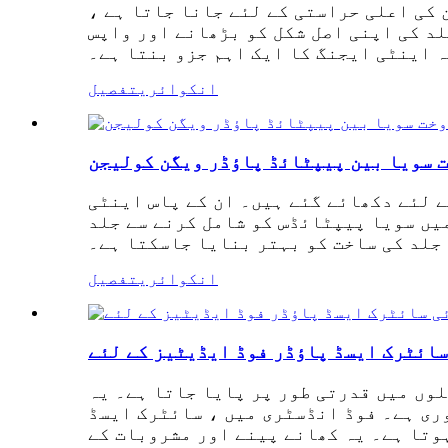
 کی اعلی حراستی کے لئے جانا جاتا ہے ،
د کی اپنی اصل شکل کو بڑھانے اور واپس
یہ اینٹی ایجنگ کا ایک اہم جزو بنتا ہے۔
انکوائری
تفصیل
 سویا بین پیپٹائڈ پاؤڈر ویگن کولیجن
ے لئے دکھائے گئے ہیں۔ ان کے پاس اینٹی
یں سویا پیپٹائڈس کو شامل کرنے سے جلد
 جلد کی ساخت کو بہتر بنایا جاسکتا ہے۔
انکوائری
تفصیل
سائٹرک ایسڈ پاؤڈر فوڈ ایڈیٹیز کے لئے
وں میں قدرتی طور پر پایا جاتا ہے۔ یہ
ری ہے۔ فوڈ انڈسٹری میں ، سائٹرک ایسڈ
وتا ہے۔ یہ کھانے پینے اور مشروبات کے