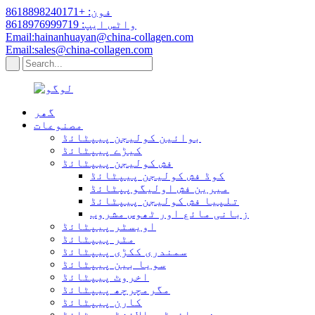
فون: +8618898240171
واٹس ایپ: 8618976999719
Email:hainanhuayan@china-collagen.com
Email:sales@china-collagen.com
گھر
مصنوعات
بوائین کولیجن پیپٹائڈ
کیڑے پیپٹائڈ
فش کولیجن پیپٹائڈ
کوڈ فش کولیجن پیپٹائڈ
میرین فش اولیگوپپٹائڈ
تلپیا فش کولیجن پیپٹائڈ
زبانی مائع اور ٹھوس مشروب
اویسٹر پیپٹائڈ
مٹر پیپٹائڈ
سمندری ککڑی پیپٹائڈ
سویا بین پیپٹائڈ
اخروٹ پیپٹائڈ
مگرمچرچھ پیپٹائڈ
کارن پیپٹائڈ
چھینے ہائیڈروالائزڈ پیپٹائڈ