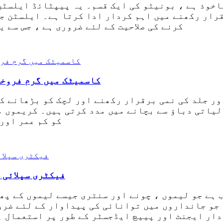
اخوذ ہے ، بونیٹو کی ایک قسم۔ یہ پیپٹائڈ ایلسٹن
رار رکھنے میں اہم کردار ادا کرتا ہے۔ ایلسٹن جل
کرنے کی صلاحیت کے لئے ضروری ہے ، جس سے 
کاسمیٹک میں گرم فروخت
اور جلد کی نمی برقرار رکھنے اور لچک کو بڑھانے ک
یاتی دباؤ سے بچانے میں مدد کرتی ہیں۔ کریموں م
کو کم عمر اور
فیکٹری سپلائی 
ہے جو لیموں ، چونے اور سنتری جیسے لیموں کے پھل
 جو جانداروں میں توانائی کی پیداوار کے لئے ضرو
دار ایجنٹ اور پییچ ایڈجسٹر کے طور پر استعمال ہ