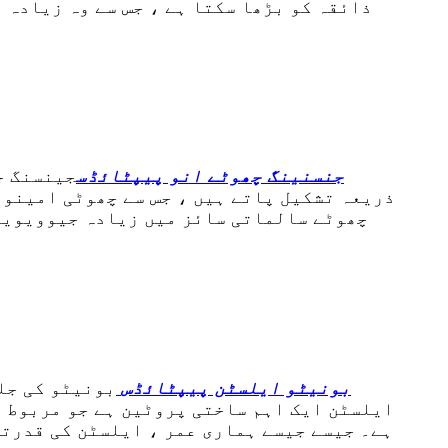
ذائقہ کو بڑھا سکتا ہے ، جس سے وہ زیادہ 
جنسنینگ چھوٹے انو پیپٹائڈس
جینسنگ ج
ذریعہ تشکیل پاتے ہیں ، جس سے چھوٹی امینو 
چھوٹے سالماتی سائز میں زیادہ جیوویویلی
بونیٹو ایلسٹن پیپٹائڈس
بونیٹو کی جلد
ایلسٹن ایک اہم ساختی پروٹین ہے جو مربوط ٹ
ہے۔ جیسے جیسے ہماری عمر ، ایلسٹن کی قدرتی