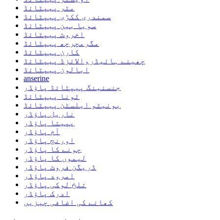
مٹر پیپٹائڈ
سمندری ککڑی پیپٹائڈ
سویا بین پیپٹائڈ
اخروٹ پیپٹائڈ
مگرمچرچھ پیپٹائڈ
کارن پیپٹائڈ
چھینے ہائیڈروالائزڈ پیپٹائڈ
ابالون پیپٹائڈ
anserine
جنسنینگ پیپٹائڈ پاؤڈر
ٹونا پیپٹائڈ
بونیٹو ایلسٹن پیپٹائڈ
ناریل پاؤڈر
پپیتا پاؤڈر
آم پاؤڈر
اورنج پاؤڈر
چونے کا پاؤڈر
لیموں کا پاؤڈر
ڈریگن فروٹ پاؤڈر
امرود پاؤڈر
تلخ لوکی پاؤڈر
ادرک پاؤڈر
کھانے کی اضافی چیزیں