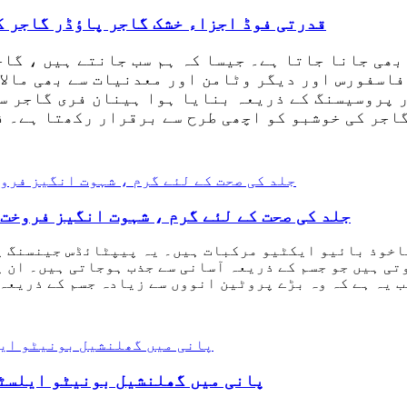
صحت مند ضمیمہ کے ل natural قدرتی فوڈ اجزاء خشک گاجر پاؤڈر
بھی جانا جاتا ہے۔ جیسا کہ ہم سب جانتے ہیں ، گاج
2 ، کیلشیم ، آئرن ، فاسفورس اور دیگر وٹامن اور معدنیات سے 
پروسیسنگ کے ذریعہ بنایا ہوا ہینان فری گاجر سے 
اجر کی خوشبو کو اچھی طرح سے برقرار رکھتا ہے۔ ف
جلد کی صحت کے لئے گرم ، شہوت انگیز فروخت
اخوذ بائیو ایکٹیو مرکبات ہیں۔ یہ پیپٹائڈس جینسنگ پ
تی ہیں جو جسم کے ذریعہ آسانی سے جذب ہوجاتی ہیں۔ ان 
 یہ ہے کہ وہ بڑے پروٹین انووں سے زیادہ جسم کے ذریعہ
نمی کے ل water پانی میں گھلنشیل بونیٹو