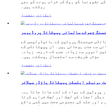
کی نشوونما کو روک کر خراب ہونے کو بھی
روکتے ہیں۔
انکوائری
تفصیل
نسنگ چھوٹے سالماتی پیپٹائڈ پروڈیوسر
ائڈس جینسنگ پروٹین کے ہائیڈولیسس کے
نی سے جذب ہوجاتی ہیں۔ ان پیپٹائڈس کے
ین انووں سے زیادہ جسم کے ذریعہ زیادہ
مؤثر طریقے سے استعمال ہوسکتے ہیں۔
انکوائری
تفصیل
ت بونیٹو ایلسٹن پیپٹائڈ پاؤڈر سپلائر
ر پروٹین کے مواد کے لئے جانا جاتا ہے۔
 دیگر اعضاء کو لچک اور لچک فراہم کرتا
 ، اور جلد کی مجموعی صحت میں کمی واقع