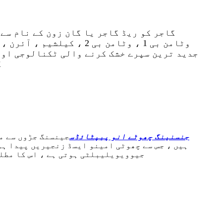
گاجر کو ریڈ گاجر یا گان زون کے نام سے 
وٹامن بی 1 ، وٹامن بی 
جدید ترین سپرے خشک کرنے والی ٹکنالوجی اور 
گ
جنسنینگ چھوٹے انو پیپٹائڈس
جینسنگ جڑوں سے م
ہیں ، جس سے چھوٹی امینو ایسڈ زنجیریں پیدا ہو
جیوویویلیبلٹی ہوتی ہے ، اس کا مطلب