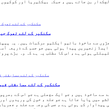
لچکدار بن جاتے ہیں ، جبکہ بیکٹیریا اور کوکیوں 
سکنکیر کے لئے تھوک جی
ڑوں سے ماخوذ بائیو ایکٹیو مرکبات ہیں۔ یہ پیپٹ
ایسڈ زنجیریں پیدا ہوتی ہیں جو جسم کے ذریعہ آسا
بلٹی ہوتی ہے ، اس کا مطلب یہ ہے کہ وہ بڑے پروٹ
سکنکیر کے لئے مسابقتی قیم
 سے ماخوذ ہیں ، جو ایک مچھلی ہے جو اس کے بھرپو
شو میں پایا جاتا ہے جو جلد ، خون کی وریدوں اور
 پیداوار کم ہوتی ہے ، جس کی وجہ سے جلد ، جھریاں