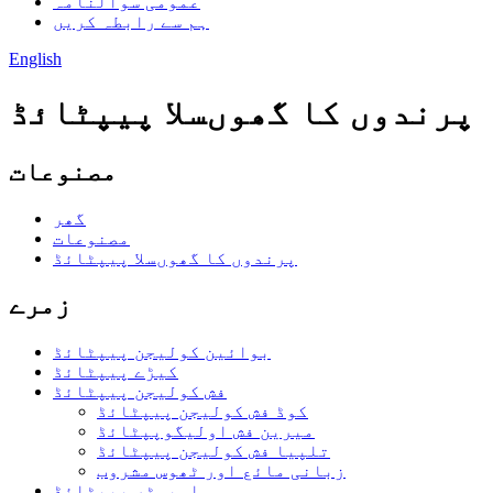
عمومی سوالنامہ
ہم سے رابطہ کریں
English
پرندوں کا گھوںسلا پیپٹائڈ
مصنوعات
گھر
مصنوعات
پرندوں کا گھوںسلا پیپٹائڈ
زمرے
بوائین کولیجن پیپٹائڈ
کیڑے پیپٹائڈ
فش کولیجن پیپٹائڈ
کوڈ فش کولیجن پیپٹائڈ
میرین فش اولیگوپپٹائڈ
تلپیا فش کولیجن پیپٹائڈ
زبانی مائع اور ٹھوس مشروب
اویسٹر پیپٹائڈ