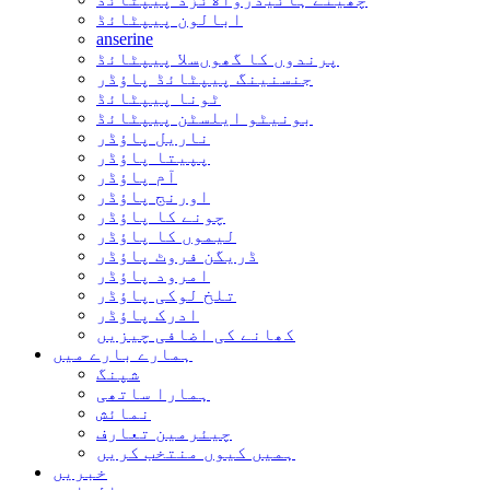
ابالون پیپٹائڈ
anserine
پرندوں کا گھوںسلا پیپٹائڈ
جنسنینگ پیپٹائڈ پاؤڈر
ٹونا پیپٹائڈ
بونیٹو ایلسٹن پیپٹائڈ
ناریل پاؤڈر
پپیتا پاؤڈر
آم پاؤڈر
اورنج پاؤڈر
چونے کا پاؤڈر
لیموں کا پاؤڈر
ڈریگن فروٹ پاؤڈر
امرود پاؤڈر
تلخ لوکی پاؤڈر
ادرک پاؤڈر
کھانے کی اضافی چیزیں
ہمارے بارے میں
شپنگ
ہمارا ساتھی
نمائش
چیئرمین تعارف
ہمیں کیوں منتخب کریں
خبریں