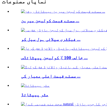
نمایاں مصنوعات
سستے قیمت کولیجن میرین ...
فیکٹری سپلائی ہول سیل کو ...
خالص 100 ٪ کولیجن پیپٹائڈس ...
سستے قیمت اعلی معیار کی ...
مٹر پیپٹائڈ