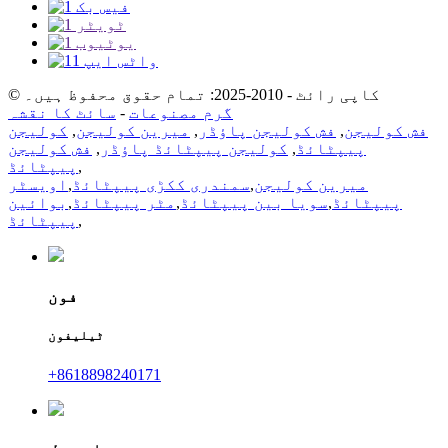
© کاپی رائٹ - 2010-2025: تمام حقوق محفوظ ہیں۔
گرم مصنوعات
-
سائٹ کا نقشہ
فش کولیجن
,
فش کولیجن پاؤڈر
,
میرین کولیجن
,
کولیجن
پیپٹائڈ
,
کولیجن پیپٹائڈ پاؤڈر
,
فش کولیجن
,
پیپٹائڈ
میرین کولیجن
,
سمندری ککڑی پیپٹائڈ
,
اویسٹر
پیپٹائڈ
,
سویا بین پیپٹائڈ
,
مٹر پیپٹائڈ
,
بوائین
,
پیپٹائڈ
فون
ٹیلیفون
+8618898240171