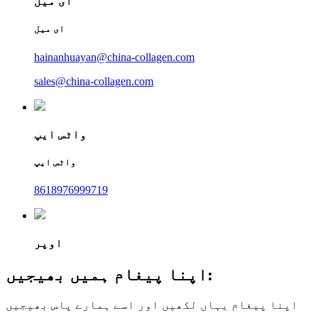
ای میل
ای میل
hainanhuayan@china-collagen.com
sales@china-collagen.com
واٹس ایپ
واٹس ایپ
8618976999719
اوپر
اپنا پیغام ہمیں بھیجیں:
اپنا پیغام یہاں لکھیں اور اسے ہمارے پاس بھیجیں