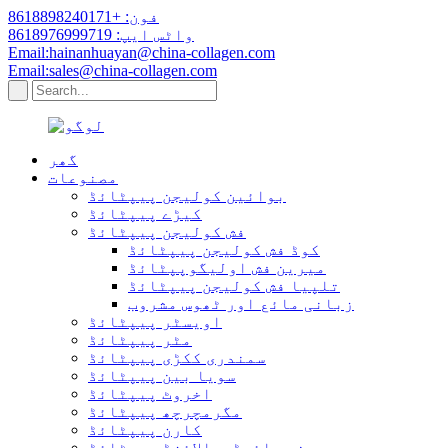
فون: +8618898240171
واٹس ایپ: 8618976999719
Email:hainanhuayan@china-collagen.com
Email:sales@china-collagen.com
گھر
مصنوعات
بوائین کولیجن پیپٹائڈ
کیڑے پیپٹائڈ
فش کولیجن پیپٹائڈ
کوڈ فش کولیجن پیپٹائڈ
میرین فش اولیگوپپٹائڈ
تلپیا فش کولیجن پیپٹائڈ
زبانی مائع اور ٹھوس مشروب
اویسٹر پیپٹائڈ
مٹر پیپٹائڈ
سمندری ککڑی پیپٹائڈ
سویا بین پیپٹائڈ
اخروٹ پیپٹائڈ
مگرمچرچھ پیپٹائڈ
کارن پیپٹائڈ
چھینے ہائیڈروالائزڈ پیپٹائڈ