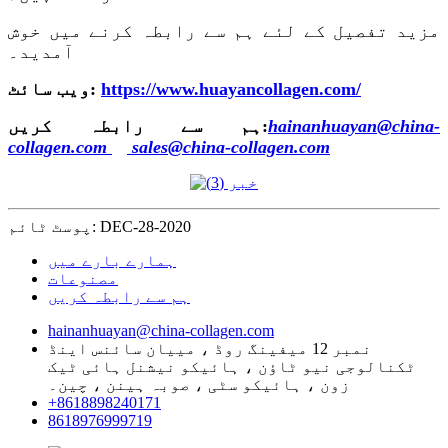
مزید تفصیل کے لئے ہم سے رابطہ کرنے میں خوش
آمدید۔
https://www.huayancollagen.com/
ویب سائٹ:
hainanhuayan@china-
ہم سے رابطہ کریں:
collagen.com
sales@china-collagen.com
پوسٹ ٹائم: DEC-28-2020
ہمارے بارے میں
مصنوعات
ہم سے رابطہ کریں
hainanhuayan@china-collagen.com
نمبر 12 میفینگ روڈ ، مییان سائنس اینڈ
ٹکنالوجی نیو ٹاؤن ، ہائیکو نیشنل ہائی ٹیک
زون ، ہائیکو سٹی ، صوبہ ہینن ، چین۔
+8618898240171
8618976999719