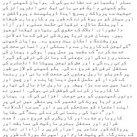
مسٹر ایکسیائو نے نشاندہی کی کہ ہوایان کمپنی اور
یگو کمپنی ، ایک قومی ہائی ٹیک نجی انٹرپرائز کی
حیثیت سے پروڈکٹ ریسرچ اینڈ ڈویلپمنٹ ، پروڈکشن ،
اور سیلز کو مربوط کرنے کے طور پر ، کاروباری طبقات
، آپریٹنگ ماڈل ، ترقیاتی حکمت عملی ، اور آزاد
دانشورانہ املاک کے حقوق کی بنیادی ٹیکنالوجیز
ہیں۔ ہینان فری ٹریڈ پورٹ کی ترقی کے ساتھ لائن۔
پوزیشننگ ، امکان بہت وسیع ہے۔ ہوایان کمپنی
"کولیجن کے کاروبار سے وابستگی اور انسانی صحت کی
خدمت کرنے" کے مقصد پر عمل پیرا ہوگی ، ہینان کی
سمندری زندگی اور مچھلی کے وسائل کی ترقی کو گہرا
کرتی رہے گی ، اور فش کولیجن پیپٹائڈ انڈسٹری کی
مستقل ترقی کو فروغ دے گی۔ یگو کمپنی کو لازمی طور
پر گھریلو ناریل پھلوں کی صنعت کے بانی اور رہنما
کے کردار کو مکمل کھیل دینا چاہئے ، اور چین اور
دنیا میں سب سے بڑا پیشہ ور ناریل خام مال کی تیاری
کا کاروبار کرنے کی کوشش کرنی ہوگی۔ انہوں نے
دونوں کمپنیوں کو بھی حوصلہ افزائی کی کہ وہ ہینان
فری ٹریڈ پورٹ کی تعمیر کے پس منظر میں ترقی پر
اپنے اعتماد کو مستحکم کریں ، اور "سب سے آگے لانے"
اور "دنیا کی رہنمائی کرنے کی ہمت" کی بقایا
کاروباری جذبے اور کاریگری کو فروغ دیں۔ ؛ جدت
طرازی اور مستقل بہتری مارکیٹ کی مسابقت اور
پروڈکٹ کور عناصر پر اصرار کریں ، آزادانہ تجارت
کے بندرگاہ کو پلیٹ فارم اور اسپرنگ بورڈ کے طور پر