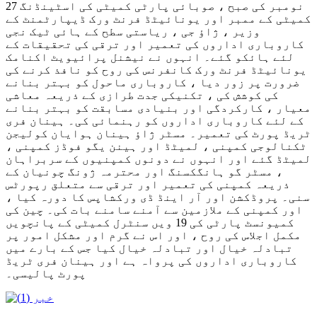
27 نومبر کی صبح ، صوبائی پارٹی کمیٹی کی اسٹینڈنگ
کمیٹی کے ممبر اور یونائیٹڈ فرنٹ ورک ڈیپارٹمنٹ کے
وزیر ، ژاؤ جی ، ریاستی سطح کے ہائی ٹیک نجی
کاروباری اداروں کی تعمیر اور ترقی کی تحقیقات کے
لئے ہائکو گئے۔ انہوں نے نیشنل پرائیویٹ اکنامک
یونائیٹڈ فرنٹ ورک کانفرنس کی روح کو نافذ کرنے کی
ضرورت پر زور دیا ، کاروباری ماحول کو بہتر بنانے
کی کوشش کی ، تکنیکی جدت طرازی کے ذریعہ معاشی
معیار ، کارکردگی اور بنیادی مسابقت کو بہتر بنانے
کے لئے کاروباری اداروں کو رہنمائی کی۔ ہینان فری
ٹریڈ پورٹ کی تعمیر۔ مسٹر ژاؤ ہینان ہوایان کولیجن
ٹکنالوجی کمپنی ، لمیٹڈ اور ہینن یگو فوڈز کمپنی ،
لمیٹڈ گئے اور انہوں نے دونوں کمپنیوں کے سربراہان
، مسٹر گو ہانگکسنگ اور محترمہ ژونگ چونیان کے
ذریعہ کمپنی کی تعمیر اور ترقی سے متعلق رپورٹس
سنی۔ پروڈکشن اور آر اینڈ ڈی ورکشاپس کا دورہ کیا ،
اور کمپنی کے ملازمین سے آمنے سامنے بات کی۔ چین کی
کمیونسٹ پارٹی کی 19 ویں سنٹرل کمیٹی کے پانچویں
مکمل اجلاس کی روح ، اور اس نے گرم اور مشکل امور پر
تبادلہ خیال اور تبادلہ خیال کیا جس کے بارے میں
کاروباری اداروں کی پرواہ ہے اور ہینان فری ٹریڈ
پورٹ پالیسی۔