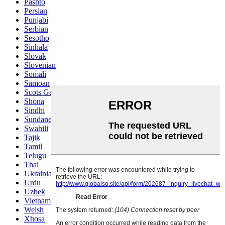
Pashto
Persian
Punjabi
Serbian
Sesotho
Sinhala
Slovak
Slovenian
Somali
Samoan
Scots Gaelic
Shona
Sindhi
Sundanese
Swahili
Tajik
Tamil
Telugu
Thai
Ukrainian
Urdu
Uzbek
Vietnamese
Welsh
Xhosa