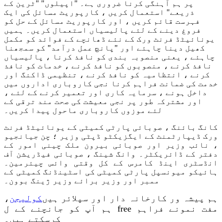
پر ہم آہنگی کرنا ضروری ہے۔ "اپیلوں" "ٹرین کے
ذریعے" استعمال کریں ، کارپوریٹ مسائل کی ایک
فہرست قائم کریں ، اور کارپوریٹ مسائل کے حل کو
فروغ دینے کے لئے پالیسیاں استعمال کریں۔ ہمیں
یونائیٹڈ فرنٹ ورک کے نئے ڈھانچے کے فوائد کو مکمل
کھیل دینا چاہئے اور "پانچ عمل درآمد" کو سمجھنا
چاہئے ، یعنی منصوبہ بندی کو نافذ کرنا ، پالیسیاں
نافذ کرنے ، منصوبوں کو نافذ کرنے ، خدمات کو نافذ
کرنے ، انتظامیہ کو نافذ کرنے ، تنظیمی ڈاکنگ اور
خدمت کی ضمانت فراہم کرنا نجی کاروباری اداروں میں
داخل ہونے ، سرمایہ کاری اور تعمیر کرنے کے لئے ،
اور مشترکہ طور پر نجی معیشت کی صحت مند ترقی کے
لئے موزوں کاروباری ماحول پیدا کریں۔
کانگ بائنگ ، صوبائی پارٹی کمیٹی کے یونائیٹڈ فرنٹ
ورک ڈیپارٹمنٹ کے ایگزیکٹو ڈپٹی وزیر ؛ چن جیانجیو
، نائب وزیر اور صوبائی بیرون ملک چینی امور کے
دفتر کے ڈائریکٹر۔ وانگ شینگ ، صوبائی فیڈریشن آف
انڈسٹری اینڈ کامرس کے کل وقتی وائس چیئرمین۔
ہائیکو میونسپل پارٹی کمیٹی کی اسٹینڈنگ کمیٹی کے
ممبر اور وزیر برائے وزیر ژینگ بوون۔
ہم پیشہ ور کارخانہ دار اور سپلائر ہیں
کولیجن
،
ہم آپ کو جانچنے کے ل free مفت نمونے فراہم
کرسکتے ہیں۔