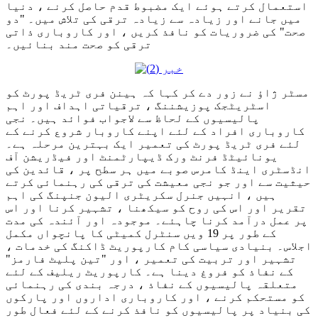
استعمال کرتے ہوئے ایک مضبوط قدم حاصل کرنے ، دنیا
میں جانے اور زیادہ سے زیادہ ترقی کی تلاش میں۔ "دو
صحت" کی ضروریات کو نافذ کریں ، اور کاروباری ذاتی
ترقی کو صحت مند بنائیں۔
مسٹر ژاؤ نے زور دے کر کہا کہ ہینن فری ٹریڈ پورٹ کو
اسٹریٹجک پوزیشننگ ، ترقیاتی اہداف اور اہم
پالیسیوں کے لحاظ سے لاجواب فوائد ہیں۔ نجی
کاروباری افراد کے لئے اپنے کاروبار شروع کرنے کے
لئے فری ٹریڈ پورٹ کی تعمیر ایک بہترین مرحلہ ہے۔
یونائیٹڈ فرنٹ ورک ڈیپارٹمنٹ اور فیڈریشن آف
انڈسٹری اینڈ کامرس صوبے میں ہر سطح پر ، قائدین کی
حیثیت سے اور جو نجی معیشت کی ترقی کی رہنمائی کرتے
ہیں ، انہیں جنرل سکریٹری الیون جنپنگ کی اہم
تقریر اور اس کی روح کو سیکھنا ، تشہیر کرنا اور اس
پر عمل درآمد کرنا چاہئے۔ موجودہ اور آئندہ کی مدت
کے طور پر 19 ویں سنٹرل کمیٹی کا پانچواں مکمل
اجلاس۔ بنیادی سیاسی کام کارپوریٹ ڈاکنگ کی خدمات ،
تشہیر اور تربیت کی تعمیر ، اور "تین پلیٹ فارمز"
کے نفاذ کو فروغ دینا ہے۔ کارپوریٹ ریلیف کے لئے
متعلقہ پالیسیوں کے نفاذ ، درجہ بندی کی رہنمائی
کو مستحکم کرنے ، اور کاروباری اداروں اور پارکوں
کی بنیاد پر پالیسیوں کو نافذ کرنے کے لئے فعال طور