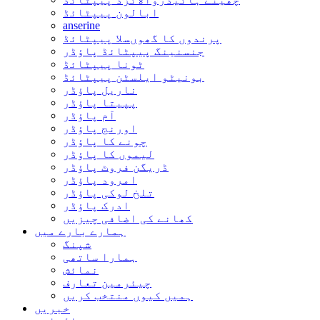
ابالون پیپٹائڈ
anserine
پرندوں کا گھوںسلا پیپٹائڈ
جنسنینگ پیپٹائڈ پاؤڈر
ٹونا پیپٹائڈ
بونیٹو ایلسٹن پیپٹائڈ
ناریل پاؤڈر
پپیتا پاؤڈر
آم پاؤڈر
اورنج پاؤڈر
چونے کا پاؤڈر
لیموں کا پاؤڈر
ڈریگن فروٹ پاؤڈر
امرود پاؤڈر
تلخ لوکی پاؤڈر
ادرک پاؤڈر
کھانے کی اضافی چیزیں
ہمارے بارے میں
شپنگ
ہمارا ساتھی
نمائش
چیئرمین تعارف
ہمیں کیوں منتخب کریں
خبریں