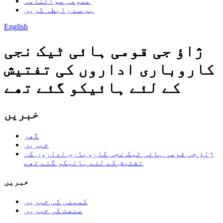
عمومی سوالنامہ
ہم سے رابطہ کریں
English
ژاؤ جی قومی ہائی ٹیک نجی
کاروباری اداروں کی تفتیش
کے لئے ہائیکو گئے تھے
خبریں
گھر
خبریں
ژاؤ جی قومی ہائی ٹیک نجی کاروباری اداروں کی
تفتیش کے لئے ہائیکو گئے تھے
خبریں
کمپنی کی خبریں
صنعت کی خبریں