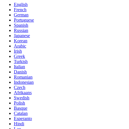
English
French
German
Portuguese
Spanish
Russian
Japanese
Korean
Arabic
Irish
Greek
Turkish
Italian
Danish
Romanian
Indonesian
Czech
Afrikaans
Swedish
Polish
Basque
Catalan
Esperanto
Hindi
Lao