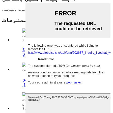
اپنا پیغام یہاں لکھیں اور اسے ہمارے پاس بھیجیں
متعلقہ مصنوعات
ہول سیل کولیجن پاؤڈر میرین کوڈ
فش کولا ...
خام اجزاء حلال کولیجن کوڈ فش سکن
کرنل ...