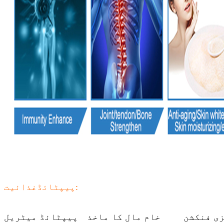
غذائیت:
پیپٹائڈ
ی فنکشن
خام مال کا ماخذ
پیپٹائڈ میٹریل