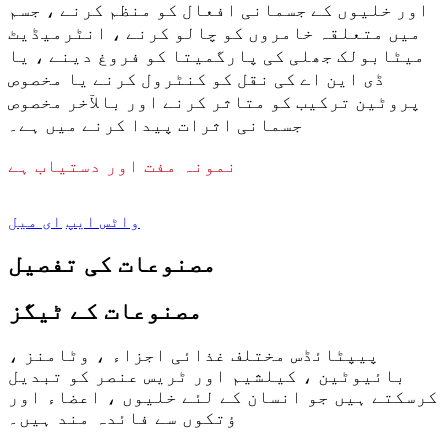
اور خلیوں کے جسمانی افعال کو منظم کرنے ، جسم
میں متعلقہ خامروں کو چالو کرنے ، انٹرمیڈیٹ
میٹابولک جھلی کی پارگمیتا کو فروغ دینے ، یا
ڈی این اے کی نقل کو کنٹرول کرنے یا مخصوص
پروٹین ترکیب کو متاثر کرنے اور بالآخر مخصوص
جسمانی اثرات پیدا کرنے میں ہے۔
نمونہ مفت اور دستیاب ہے
واٹس ایپ
ای میل
مصنوعات کی تفصیل
مصنوعات کے ٹیگز
پیپٹائڈس مختلف غذائی اجزاء ، وٹامنز ،
بائیوٹین ، کیلشیم اور ٹریس عنصر کو تبدیل
کرسکتے ہیں جو انسان کے لئے خلیوں ، اعضاء اور
ؤتکوں سے فائدہ مند ہیں۔