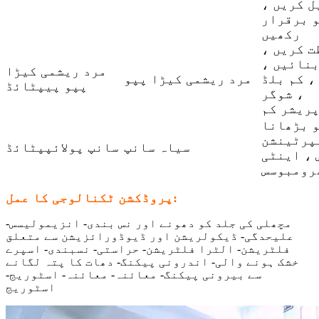
ل کریں ،
و برقرار
رکھیں
ت کریں ،
بنائیں ،
مرد ریشمی کیڑا
، کم بلڈ
مرد ریشمی کیڑا پپو
پپو پیپٹائڈ
شوگر ،
پریشر کم
سیاہ سانپ
سانپ پولائپپٹائڈ
 ، اینٹی
رومبوسس
پروڈکشن ٹکنالوجی کا عمل:
مچھلی کی جلد کو دھونے اور نس بندی- انزیمولیسس-
علیحدگی- ڈیکولریشن اور ڈیوڈورائزیشن سے متعلق
فلٹریشن- الٹرا فلٹریشن- حراستی- نسبندی- اسپرے
خشک ہونے والی- اندرونی پیکنگ- دھات کا پتہ لگانے
سے بیرونی پیکنگ- معائنہ- معائنہ- اسٹوریج-
اسٹوریج