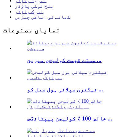
امرود پاؤڈر
تلخ لوکی پاؤڈر
ادرک پاؤڈر
کھانے کی اضافی چیزیں
نمایاں مصنوعات
سستے قیمت کولیجن میرین ...
فیکٹری سپلائی ہول سیل کو ...
خالص 100 ٪ کولیجن پیپٹائڈس ...