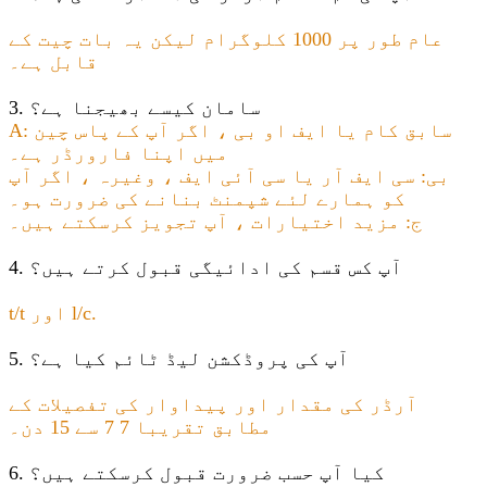
عام طور پر 1000 کلوگرام لیکن یہ بات چیت کے
قابل ہے۔
3. سامان کیسے بھیجنا ہے؟
A: سابق کام یا ایف او بی ، اگر آپ کے پاس چین
میں اپنا فارورڈر ہے۔
بی: سی ایف آر یا سی آئی ایف ، وغیرہ ، اگر آپ
کو ہمارے لئے شپمنٹ بنانے کی ضرورت ہو۔
ج: مزید اختیارات ، آپ تجویز کرسکتے ہیں۔
4. آپ کس قسم کی ادائیگی قبول کرتے ہیں؟
t/t اور l/c.
5. آپ کی پروڈکشن لیڈ ٹائم کیا ہے؟
آرڈر کی مقدار اور پیداوار کی تفصیلات کے
مطابق تقریبا 7 7 سے 15 دن۔
6. کیا آپ حسب ضرورت قبول کرسکتے ہیں؟