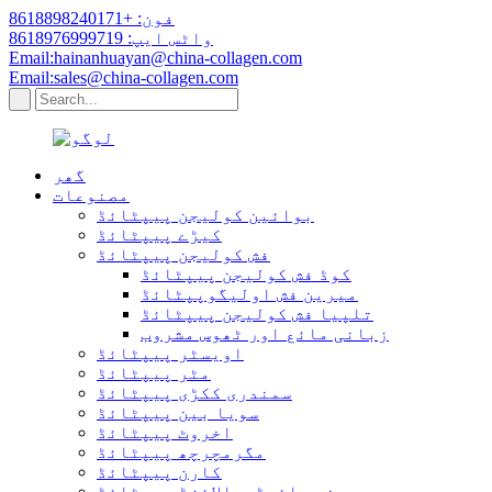
فون: +8618898240171
واٹس ایپ: 8618976999719
Email:hainanhuayan@china-collagen.com
Email:sales@china-collagen.com
گھر
مصنوعات
بوائین کولیجن پیپٹائڈ
کیڑے پیپٹائڈ
فش کولیجن پیپٹائڈ
کوڈ فش کولیجن پیپٹائڈ
میرین فش اولیگوپپٹائڈ
تلپیا فش کولیجن پیپٹائڈ
زبانی مائع اور ٹھوس مشروب
اویسٹر پیپٹائڈ
مٹر پیپٹائڈ
سمندری ککڑی پیپٹائڈ
سویا بین پیپٹائڈ
اخروٹ پیپٹائڈ
مگرمچرچھ پیپٹائڈ
کارن پیپٹائڈ
چھینے ہائیڈروالائزڈ پیپٹائڈ