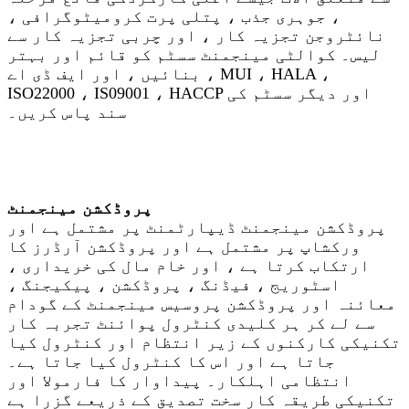
، جوہری جذب ، پتلی پرت کرومیٹوگرافی ،
نائٹروجن تجزیہ کار ، اور چربی تجزیہ کار سے
لیس۔ کوالٹی مینجمنٹ سسٹم کو قائم اور بہتر
بنائیں ، اور ایف ڈی اے ، MUI ، HALA ،
ISO22000 ، IS09001 ، HACCP اور دیگر سسٹم کی
سند پاس کریں۔
پروڈکشن مینجمنٹ
پروڈکشن مینجمنٹ ڈیپارٹمنٹ پر مشتمل ہے اور
ورکشاپ پر مشتمل ہے اور پروڈکشن آرڈرز کا
ارتکاب کرتا ہے ، اور خام مال کی خریداری ،
اسٹوریج ، فیڈنگ ، پروڈکشن ، پیکیجنگ ،
معائنہ اور پروڈکشن پروسیس مینجمنٹ کے گودام
سے لے کر ہر کلیدی کنٹرول پوائنٹ تجربہ کار
تکنیکی کارکنوں کے زیر انتظام اور کنٹرول کیا
جاتا ہے اور اس کا کنٹرول کیا جاتا ہے۔
انتظامی اہلکار۔ پیداوار کا فارمولا اور
تکنیکی طریقہ کار سخت تصدیق کے ذریعے گزرا ہے