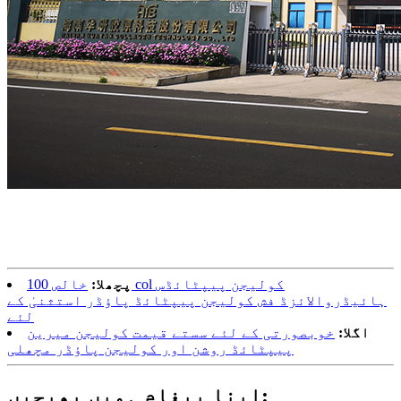
پچھلا:
خالص 100 col کولیجن پیپٹائڈس
ہائیڈروالائزڈ فش کولیجن پیپٹائڈ پاؤڈر استثنیٰ کے
لئے
اگلا:
خوبصورتی کے لئے سستے قیمت کولیجن میرین
پیپٹائڈ روشن اور کولیجن پاؤڈر مچھلی
اپنا پیغام ہمیں بھیجیں: