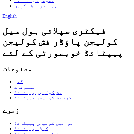
عمومی سوالنامہ
ہم سے رابطہ کریں
English
فیکٹری سپلائی ہول سیل
کولیجن پاؤڈر فش کولیجن
پیپٹائڈ خوبصورتی کے لئے
مصنوعات
گھر
مصنوعات
فش کولیجن پیپٹائڈ
کوڈ فش کولیجن پیپٹائڈ
زمرے
بوائین کولیجن پیپٹائڈ
کیڑے پیپٹائڈ
فش کولیجن پیپٹائڈ