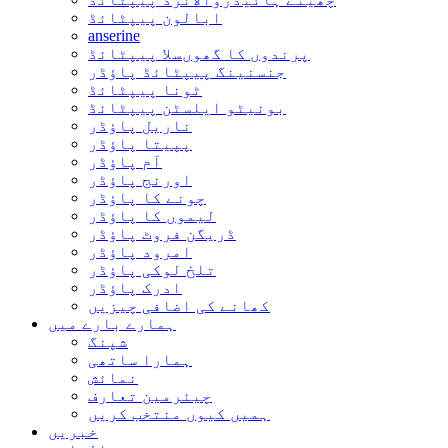
ابالون پیپٹائڈ
anserine
پرندوں کا گھوںسلا پیپٹائڈ
جنسنینگ پیپٹائڈ پاؤڈر
ٹونا پیپٹائڈ
بونیٹو ایلسٹن پیپٹائڈ
ناریل پاؤڈر
پپیتا پاؤڈر
آم پاؤڈر
اورنج پاؤڈر
چونے کا پاؤڈر
لیموں کا پاؤڈر
ڈریگن فروٹ پاؤڈر
امرود پاؤڈر
تلخ لوکی پاؤڈر
ادرک پاؤڈر
کھانے کی اضافی چیزیں
ہمارے بارے میں
شپنگ
ہمارا ساتھی
نمائش
چیئرمین تعارف
ہمیں کیوں منتخب کریں
خبریں