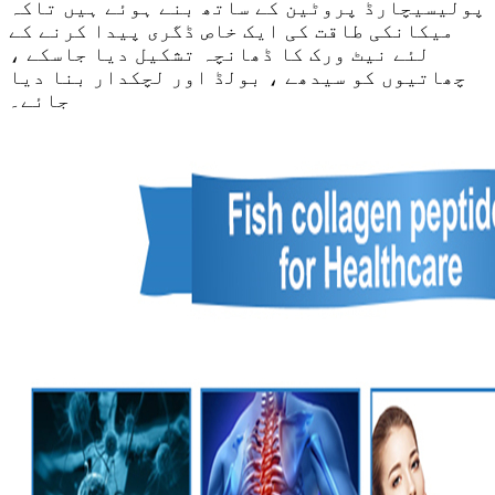
پولیسیچارڈ پروٹین کے ساتھ بنے ہوئے ہیں تاکہ
میکانکی طاقت کی ایک خاص ڈگری پیدا کرنے کے
لئے نیٹ ورک کا ڈھانچہ تشکیل دیا جاسکے ،
چھاتیوں کو سیدھے ، بولڈ اور لچکدار بنا دیا
جائے۔