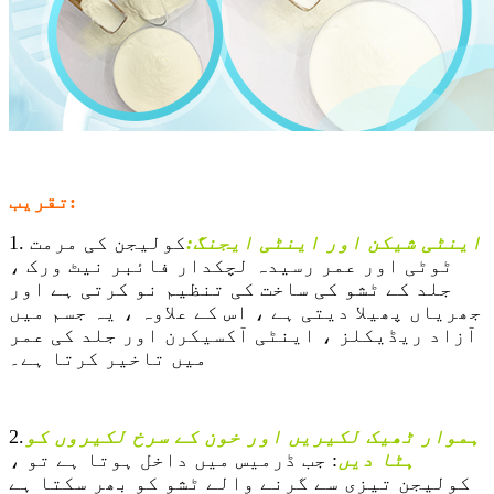
تقریب:
اینٹی شیکن اور اینٹی ایجنگ:
کولیجن کی مرمت
1.
ٹوٹی اور عمر رسیدہ لچکدار فائبر نیٹ ورک ،
جلد کے ٹشو کی ساخت کی تنظیم نو کرتی ہے اور
جھریاں پھیلا دیتی ہے ، اس کے علاوہ ، یہ جسم میں
آزاد ریڈیکلز ، اینٹی آکسیکرن اور جلد کی عمر
میں تاخیر کرتا ہے۔
ہموار ٹھیک لکیریں اور خون کے سرخ لکیروں کو
2.
ہٹا دیں
: جب ڈرمیس میں داخل ہوتا ہے تو ،
کولیجن تیزی سے گرنے والے ٹشو کو بھر سکتا ہے