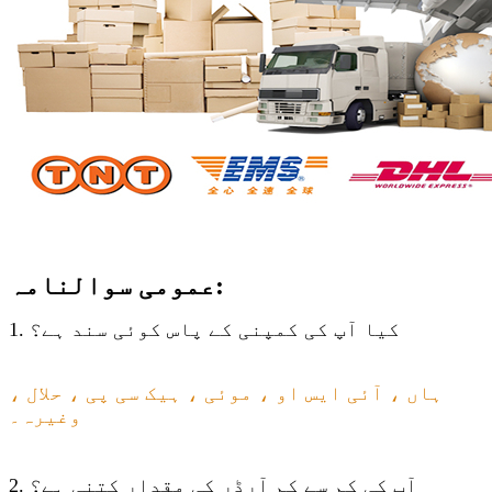
عمومی سوالنامہ:
1. کیا آپ کی کمپنی کے پاس کوئی سند ہے؟
ہاں ، آئی ایس او ، موئی ، ہیک سی پی ، حلال ،
وغیرہ۔
2. آپ کی کم سے کم آرڈر کی مقدار کتنی ہے؟