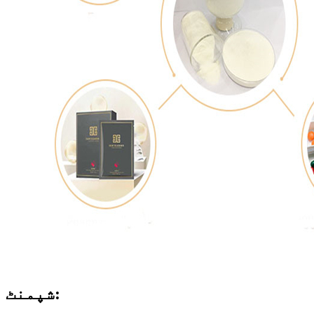
شپمنٹ: