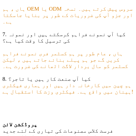
ہاں ، ہم OEM یا ODM سروس پیش کرتے ہیں۔ نسخہ
اور جزو آپ کی ضروریات کے طور پر بنایا جاسکتا
ہے۔
7. کیا آپ نمونے فراہم کرسکتے ہیں اور نمونہ
کی ترسیل کا وقت کیا ہے؟
ہاں ، عام طور پر ہم کسٹمر فری نمونے فراہم
کریں گے جو ہم پہلے بنائے جاتے ہیں ، لیکن
کسٹمر کو مال بردار لاگت اٹھانے کی ضرورت ہے۔
8. کیا آپ صنعت کار ہیں یا تاجر؟
ہم چین میں کارخانہ دار ہیں اور ہماری فیکٹری
ہینان میں واقع ہے۔ فیکٹری وزٹ کا استقبال ہے!
پروڈکشن لائن
فرسٹ کلاس مصنوعات کی تیاری کے لئے جدید