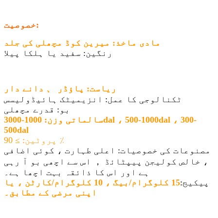
خصوصیت:
مادی ماخذ: میرین کوڈ مچھلی کی جلد
رنگین: سفید یا ہلکا پیلا
ریاست: پاؤڈر 、 دانے دار
ٹکنالوجی کا عمل: انزیمیٹک ہائیڈولیسس
بو: قدرے مچھلی
سالماتی وزن: 1000-3000dal ، 500-1000dal ، 300-
500dal
پروٹین: ≥ 90 ٪
مصنوعات کی خصوصیات: اعلی طہارت ، کوئی اضافی
، خالص کولیجن پیپٹائڈ ， اس سے اچھی بو آ رہی
ہے اور اس کا ذائقہ بہت اچھا ہے۔
پیکیج:
15 کلوگرام/بیگ ، 10 کلوگرام/کارٹن ، یا
اپنی مرضی کے مطابق۔