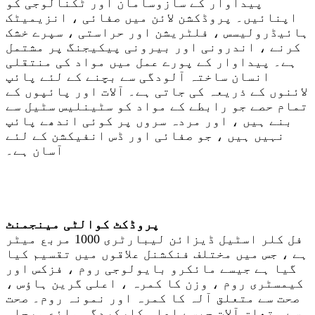
پیداوار کے سازوسامان اور ٹکنالوجی کو
اپنائیں۔ پروڈکشن لائن میں صفائی ، انزیمیٹک
ہائیڈرولیسس ، فلٹریشن اور حراستی ، سپرے خشک
کرنے ، اندرونی اور بیرونی پیکیجنگ پر مشتمل
ہے۔ پیداوار کے پورے عمل میں مواد کی منتقلی
انسان ساختہ آلودگی سے بچنے کے لئے پائپ
لائنوں کے ذریعہ کی جاتی ہے۔ آلات اور پائپوں کے
تمام حصے جو رابطے کے مواد کو سٹینلیس سٹیل سے
بنے ہیں ، اور مردہ سروں پر کوئی اندھے پائپ
نہیں ہیں ، جو صفائی اور ڈس انفیکشن کے لئے
آسان ہے۔
پروڈکٹ کوالٹی مینجمنٹ
فل کلر اسٹیل ڈیزائن لیبارٹری 1000 مربع میٹر
ہے ، جس میں مختلف فنکشنل علاقوں میں تقسیم کیا
گیا ہے جیسے مائکرو بایولوجی روم ، فزکس اور
کیمسٹری روم ، وزن کا کمرہ ، اعلی گرین ہاؤس ،
صحت سے متعلق آلہ کا کمرہ اور نمونہ روم۔ صحت
سے متعلق آلات جیسے اعلی کارکردگی مائع مرحلہ