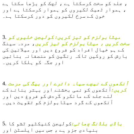
، جلد کو سخت کرسکتا ہے ، لچک کو بڑھا سکتا ہے
، ہموار ٹھیک لکیروں کو ہموار کرسکتا ہے اور
خون کے سرخ لکیروں کو دور کرسکتا ہے۔
میٹابولزم کو تیز کریں: کولیجن خلیوں کو
3.
سخت کریں ، میٹابولزم کو تیز کریں
، مردہ سینگ
کے ہم خیال افراد کو فروغ دیں اور میلانین کی
بارش کو روکیں تاکہ رنگین کو منصفانہ بنائیں
اور جگہ کو ہلکا کریں۔
آنکھوں کے نیچے سیاہ دائرے اور بیگ کی مرمت
4.
کریں:
آنکھوں کو نمی بخشنے اور بہتر بنانے کے
لئے جلد کے مائکرو گردش کو فروغ دیں اور
آنکھوں کے گرد میٹابولزم کو تقویت دیں۔
باڈی بلڈنگ چھاتی:
کولیجن کنیکٹیو ٹشو کا
5.
بنیادی جزو ہے ، جس میں ایلسٹن اور