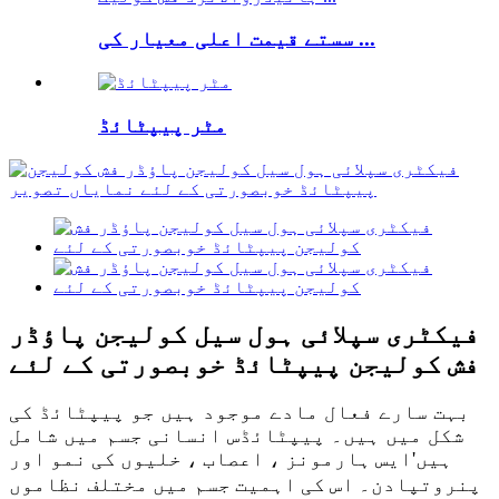
سستے قیمت اعلی معیار کی ...
مٹر پیپٹائڈ
فیکٹری سپلائی ہول سیل کولیجن پاؤڈر
فش کولیجن پیپٹائڈ خوبصورتی کے لئے
بہت سارے فعال مادے موجود ہیں جو پیپٹائڈ کی
شکل میں ہیں۔ پیپٹائڈس انسانی جسم میں شامل
ہیں
'
ایس ہارمونز ، اعصاب ، خلیوں کی نمو اور
پنروتپادن۔ اس کی اہمیت جسم میں مختلف نظاموں