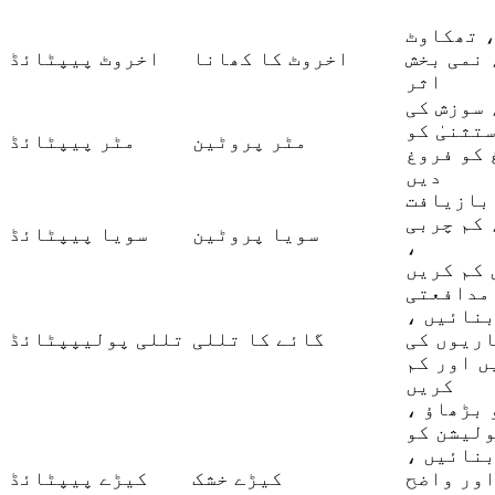
، تھکاوٹ
 نمی بخش
اخروٹ کا کھانا
اخروٹ پیپٹائڈ
اثر
سوزش کی
تثنیٰ کو
مٹر پروٹین
مٹر پیپٹائڈ
 کو فروغ
دیں
 کم چربی
سویا پروٹین
سویا پیپٹائڈ
،
 کم کریں
مدافعتی
بنائیں ،
اریوں کی
گائے کا تللی
تللی پولیپپٹائڈ
ں اور کم
کریں
 بڑھاؤ ،
لیشن کو
بنائیں ،
ور واضح
کیڑے خشک
کیڑے پیپٹائڈ