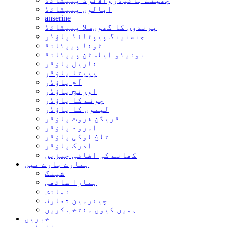
ابالون پیپٹائڈ
anserine
پرندوں کا گھوںسلا پیپٹائڈ
جنسنینگ پیپٹائڈ پاؤڈر
ٹونا پیپٹائڈ
بونیٹو ایلسٹن پیپٹائڈ
ناریل پاؤڈر
پپیتا پاؤڈر
آم پاؤڈر
اورنج پاؤڈر
چونے کا پاؤڈر
لیموں کا پاؤڈر
ڈریگن فروٹ پاؤڈر
امرود پاؤڈر
تلخ لوکی پاؤڈر
ادرک پاؤڈر
کھانے کی اضافی چیزیں
ہمارے بارے میں
شپنگ
ہمارا ساتھی
نمائش
چیئرمین تعارف
ہمیں کیوں منتخب کریں
خبریں