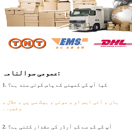
عمومی سوالنامہ:
1. کیا آپ کی کمپنی کے پاس کوئی سند ہے؟
ہاں ، آئی ایس او ، موئی ، ہیک سی پی ، حلال ،
وغیرہ۔
2. آپ کی کم سے کم آرڈر کی مقدار کتنی ہے؟