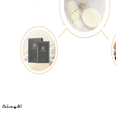
شپمنٹ: