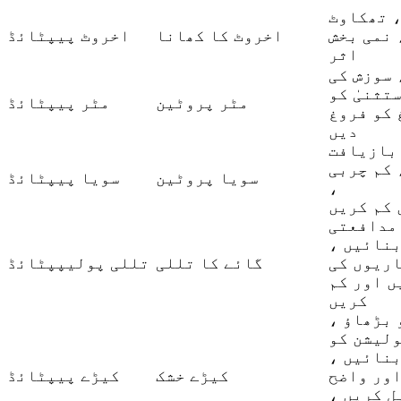
، تھکاوٹ
 نمی بخش
اخروٹ کا کھانا
اخروٹ پیپٹائڈ
اثر
سوزش کی
تثنیٰ کو
مٹر پروٹین
مٹر پیپٹائڈ
 کو فروغ
دیں
 کم چربی
سویا پروٹین
سویا پیپٹائڈ
،
 کم کریں
مدافعتی
بنائیں ،
اریوں کی
گائے کا تللی
تللی پولیپپٹائڈ
ں اور کم
کریں
 بڑھاؤ ،
لیشن کو
بنائیں ،
ور واضح
کیڑے خشک
کیڑے پیپٹائڈ
ل کریں ،