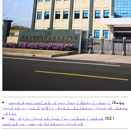
پچھلا:
اینٹی ایجنگ اینڈ بیوٹی کے لئے تھوک قیمت
مچھلی کولیجن پیپٹائڈ ہائیڈروالائزڈ میرین کولیجن
پاؤڈر
اگلا:
فیکٹری سپلائی ہول سیل کولیجن پاؤڈر فش
کولیجن پیپٹائڈ خوبصورتی کے لئے