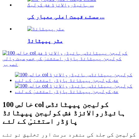
سستے قیمت اعلی معیار کی ...
مٹر پیپٹائڈ
خالص 100 col کولیجن پیپٹائڈس
ہائیڈروالائزڈ فش کولیجن پیپٹائڈ
پاؤڈر استثنیٰ کے لئے
کولیجن کی جلد کی منفرد مرمت اور تخلیق نو نئے