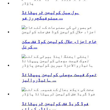
ہول سیل کولیجن ٹریپٹائڈ
مینوفیکچررز فو ...
خام اجزاء حلال کولیجن کوڈ فش سکن
کرنل ...
تھوک قیمت مچھلی کولیجن پیپٹائڈ
ہائیڈروالیز ...
فوڈ گریڈ فش کولیجن ٹریپٹائڈ
پاؤڈر کے لئے ...