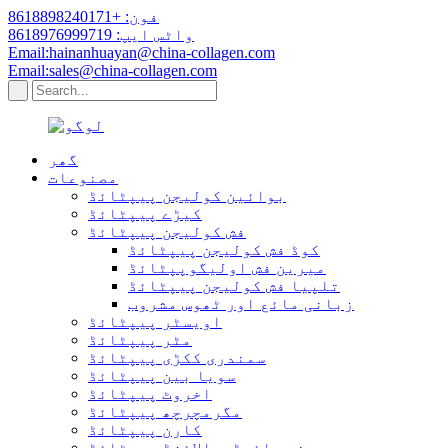
فون: +8618898240171
واٹس ایپ: 8618976999719
Email:hainanhuayan@china-collagen.com
Email:sales@china-collagen.com
گھر
مصنوعات
بوائین کولیجن پیپٹائڈ
کیڑے پیپٹائڈ
فش کولیجن پیپٹائڈ
کوڈ فش کولیجن پیپٹائڈ
میرین فش اولیگوپپٹائڈ
تلپیا فش کولیجن پیپٹائڈ
زبانی مائع اور ٹھوس مشروب
اویسٹر پیپٹائڈ
مٹر پیپٹائڈ
سمندری ککڑی پیپٹائڈ
سویا بین پیپٹائڈ
اخروٹ پیپٹائڈ
مگرمچرچھ پیپٹائڈ
کارن پیپٹائڈ
چھینے ہائیڈروالائزڈ پیپٹائڈ