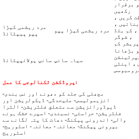
و برقرار
رکھیں
ت کریں ،
بنائیں ،
مرد ریشمی کیڑا
، کم بلڈ
مرد ریشمی کیڑا پپو
پپو پیپٹائڈ
شوگر ،
پریشر کم
سیاہ سانپ
سانپ پولائپپٹائڈ
 ، اینٹی
رومبوسس
پروڈکشن ٹکنالوجی کا عمل:
مچھلی کی جلد کو دھونے اور نس بندی-
انزیمولیسس- علیحدگی- ڈیکولریشن اور
ڈیوڈورائزیشن سے متعلق فلٹریشن- الٹرا
فلٹریشن- حراستی- نسبندی- اسپرے خشک ہونے
والی- اندرونی پیکنگ- دھات کا پتہ لگانے سے
بیرونی پیکنگ- معائنہ- معائنہ- اسٹوریج-
اسٹوریج