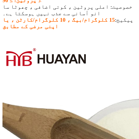
پروٹین: ≥ 90 ٪
خصوصیت: اعلی پروٹین ، کوئی اضافی ، چھوٹا سا
انو آسانی سے جذب نہیں ہوسکتا ہے۔
پیکیج:
15 کلوگرام/بیگ ، 10 کلوگرام/کارٹن ، یا
اپنی مرضی کے مطابق