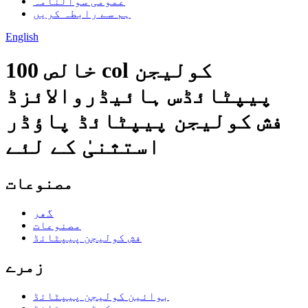
عمومی سوالنامہ
ہم سے رابطہ کریں
English
خالص 100 col کولیجن
پیپٹائڈس ہائیڈروالائزڈ
فش کولیجن پیپٹائڈ پاؤڈر
استثنیٰ کے لئے
مصنوعات
گھر
مصنوعات
فش کولیجن پیپٹائڈ
زمرے
بوائین کولیجن پیپٹائڈ