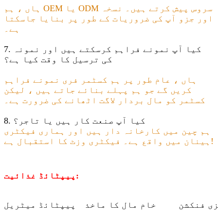
ہاں ، ہم OEM یا ODM سروس پیش کرتے ہیں۔ نسخہ
اور جزو آپ کی ضروریات کے طور پر بنایا جاسکتا
ہے۔
7. کیا آپ نمونے فراہم کرسکتے ہیں اور نمونہ
کی ترسیل کا وقت کیا ہے؟
ہاں ، عام طور پر ہم کسٹمر فری نمونے فراہم
کریں گے جو ہم پہلے بنائے جاتے ہیں ، لیکن
کسٹمر کو مال بردار لاگت اٹھانے کی ضرورت ہے۔
8. کیا آپ صنعت کار ہیں یا تاجر؟
ہم چین میں کارخانہ دار ہیں اور ہماری فیکٹری
ہینان میں واقع ہے۔ فیکٹری وزٹ کا استقبال ہے!
پیپٹائڈ غذائیت:
ی فنکشن
خام مال کا ماخذ
پیپٹائڈ میٹریل