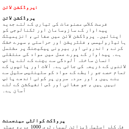
پروڈکشن لائن:
پروڈکشن لائن
فرسٹ کلاس مصنوعات کی تیاری کے لئے جدید
پیداوار کے سازوسامان اور ٹکنالوجی کو
اپنائیں۔ پروڈکشن لائن میں صفائی ، انزیمیٹک
ہائیڈرولیسس ، فلٹریشن اور حراستی ، سپرے خشک
کرنے ، اندرونی اور بیرونی پیکیجنگ پر مشتمل
ہے۔ پیداوار کے پورے عمل میں مواد کی منتقلی
انسان ساختہ آلودگی سے بچنے کے لئے پائپ
لائنوں کے ذریعہ کی جاتی ہے۔ آلات اور پائپوں کے
تمام حصے جو رابطے کے مواد کو سٹینلیس سٹیل سے
بنے ہیں ، اور مردہ سروں پر کوئی اندھے پائپ
نہیں ہیں ، جو صفائی اور ڈس انفیکشن کے لئے
آسان ہے۔
پروڈکٹ کوالٹی مینجمنٹ
فل کلر اسٹیل ڈیزائن لیبارٹری 1000 مربع میٹر