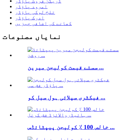
ڈریگن فروٹ پاؤڈر
امرود پاؤڈر
تلخ لوکی پاؤڈر
ادرک پاؤڈر
کھانے کی اضافی چیزیں
نمایاں مصنوعات
سستے قیمت کولیجن میرین ...
فیکٹری سپلائی ہول سیل کو ...
خالص 100 ٪ کولیجن پیپٹائڈس ...