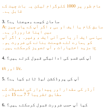
عام طور پر 1000 کلوگرام لیکن یہ بات چیت کے
قابل ہے۔
3. سامان کیسے بھیجنا ہے؟
A: سابق کام یا ایف او بی ، اگر آپ کے پاس چین
میں اپنا فارورڈر ہے۔
بی: سی ایف آر یا سی آئی ایف ، وغیرہ ، اگر آپ
کو ہمارے لئے شپمنٹ بنانے کی ضرورت ہو۔
ج: مزید اختیارات ، آپ تجویز کرسکتے ہیں۔
4. آپ کس قسم کی ادائیگی قبول کرتے ہیں؟
t/t اور l/c.
5. آپ کی پروڈکشن لیڈ ٹائم کیا ہے؟
آرڈر کی مقدار اور پیداوار کی تفصیلات کے
مطابق تقریبا 7 7 سے 15 دن۔
6. کیا آپ حسب ضرورت قبول کرسکتے ہیں؟