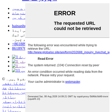
ہمارے بارے میں
مصنوعات
ہم سے رابطہ کریں
hainanhuayan@china-collagen.com
نمبر 12 میفینگ روڈ ، مییان سائنس اینڈ
ٹکنالوجی نیو ٹاؤن ، ہائیکو نیشنل ہائی ٹیک
زون ، ہائیکو سٹی ، صوبہ ہینن ، چین۔
+8618898240171
8618976999719
© کاپی رائٹ - 2010-2025: تمام حقوق محفوظ ہیں۔
گرم مصنوعات
-
سائٹ کا نقشہ
میرین کولیجن
,
فش کولیجن
,
کولیجن پیپٹائڈ
,
فش
کولیجن پاؤڈر
,
فش کولیجن پیپٹائڈ
,
کولیجن پیپٹائڈ
,
پاؤڈر
میرین کولیجن
,
سمندری ککڑی پیپٹائڈ
,
اویسٹر
پیپٹائڈ
,
سویا بین پیپٹائڈ
,
مٹر پیپٹائڈ
,
بوائین
,
پیپٹائڈ