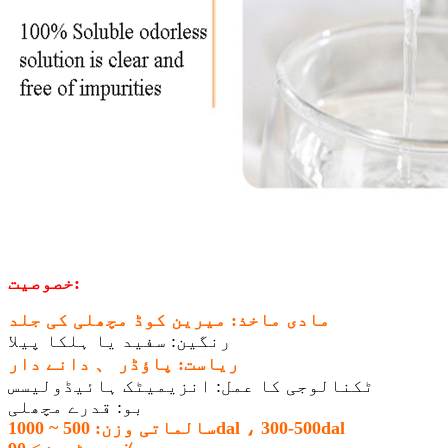
خصوصیت:
مادی ماخذ: میرین کوڈ مچھلی کی جلد
رنگین: سفید یا ہلکا پیلا
ریاست: پاؤڈر 、 دانے دار
ٹکنالوجی کا عمل: انزیمیٹک ہائیڈولیسس
بو: قدرے مچھلی
سالماتی وزن: 500 ~ 1000dal ، 300-500dal