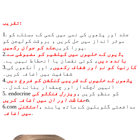
تقریب:
1. جلد اور پٹھوں کی نمی میں کمی کے مسئلے کو
موثر انداز میں حل کریں ، بروقت کولیجن کو
.
پورا کریں
جلد کو جوان رکھیں
ہڈیوں کے خلیوں میں کیلشیم کو مضبوطی سے
2.
باندھ دیں
، کوئی نقصان یا انحطاط نہیں ہے۔
کارنیا کو نم اور شفاف رکھیں
، اور آنکھوں کی
3.
شفافیت میں اضافہ کریں۔
پٹھوں کے خلیوں کے قریبی کنکشن کو فروغ دیں
4.
انہیں لچکدار اور چمقدار بنانے کے ل .۔
5. endocrine کو منظم کریں ،
ویزرل فنکٹو کی
n.
حفاظت اور ان میں اضافہ کریں
6.com مدافعتی گلوبلین کے ساتھ پابند ،
استثنیٰ
.
میں اضافہ