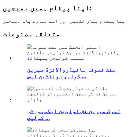
اپنا پیغام ہمیں بھیجیں:
اپنا پیغام یہاں لکھیں اور اسے ہمارے پاس بھیجیں
متعلقہ مصنوعات
مفت نمونہ ہائیڈروالائزڈ میرین
کولیجن وائٹین ایس ...
تھوک میرین فش کولیجن ایکسپورٹر
کولیج ...