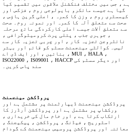
ہے ، جس میں مختلف فنکشنل علاقوں میں تقسیم کیا
گیا ہے جیسے مائکرو بایولوجی روم ، فزکس اور
کیمسٹری روم ، وزن کا کمرہ ، اعلی گرین ہاؤس ،
صحت سے متعلق آلہ کا کمرہ اور نمونہ روم۔ صحت
سے متعلق آلات جیسے اعلی کارکردگی مائع مرحلہ
، جوہری جذب ، پتلی پرت کرومیٹوگرافی ،
نائٹروجن تجزیہ کار ، اور چربی تجزیہ کار سے
لیس۔ کوالٹی مینجمنٹ سسٹم کو قائم اور بہتر
بنائیں ، اور ایف ڈی اے ، MUI ، HALA ،
ISO22000 ، IS09001 ، HACCP اور دیگر سسٹم کی
سند پاس کریں۔
پروڈکشن مینجمنٹ
پروڈکشن مینجمنٹ ڈیپارٹمنٹ پر مشتمل ہے اور
ورکشاپ پر مشتمل ہے اور پروڈکشن آرڈرز کا
ارتکاب کرتا ہے ، اور خام مال کی خریداری ،
اسٹوریج ، فیڈنگ ، پروڈکشن ، پیکیجنگ ،
معائنہ اور پروڈکشن پروسیس مینجمنٹ کے گودام