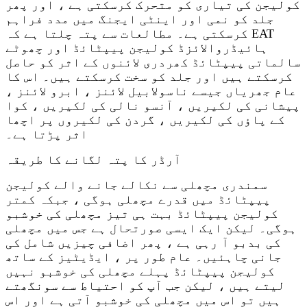
کولیجن کی تیاری کو متحرک کرسکتی ہے ، اور پھر
جلد کو نمی اور اینٹی ایجنگ میں مدد فراہم
کرسکتی ہے۔ مطالعات سے پتہ چلتا ہے کہ EAT
ہائیڈروالائزڈ کولیجن پیپٹائڈ اور چھوٹے
سالماتی پیپٹائڈ کھردری لائنوں کے اثر کو حاصل
کرسکتے ہیں اور جلد کو سخت کرسکتے ہیں۔ اس کا
عام جھریاں جیسے ناسولابیل لائنز ، ابرو لائنز ،
پیشانی کی لکیریں ، آنسو نالی کی لکیریں ، کوا
کے پاؤں کی لکیریں ، گردن کی لکیروں پر اچھا
اثر پڑتا ہے۔
آرڈر کا پتہ لگانے کا طریقہ
سمندری مچھلی سے نکالے جانے والے کولیجن
پیپٹائڈ میں قدرے مچھلی ہوگی ، جبکہ کمتر
کولیجن پیپٹائڈ بہت ہی تیز مچھلی کی خوشبو
ہوگی۔ لیکن ایک ایسی صورتحال ہے جس میں مچھلی
کی بدبو آ رہی ہے ، پھر اضافی چیزیں شامل کی
جانی چاہئیں۔ عام طور پر ، ایڈیٹیز کے ساتھ
کولیجن پیپٹائڈ پہلے مچھلی کی خوشبو نہیں
لیتے ہیں ، لیکن جب آپ کو احتیاط سے سونگھتے
ہیں تو اس میں مچھلی کی خوشبو آتی ہے اور اس