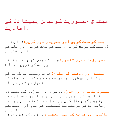
میثاق جمہوریت کولیجن پیپٹائڈ کی
افادیت:
جلد کو سخت کریں اور جھریاں دور کریں:
خراب شدہ
ڈرمیس کی مرمت کریں ، جلد کو سخت کریں اور جلد کو
نمی بخشیں۔
عمر بڑھنے میں تاخیر:
جلد کے جذب کو بہتر بنانا
اور اس کو فروغ دینا ؛
سفید اور روشنی کا مقام:
ٹائروسنیز سرگرمی کو
روکنا ، اس طرح میلانن جمع کو روکنا اور جلد کے
تحول کو تیز کرنا۔
مضبوط ہڈیاں اور جوڑ:
ہڈیوں اور جوڑوں کی بنیادی
ڈھانچے کو مضبوط اور بہتر بنائیں ، خراب شدہ
ہڈیوں کو بحال کریں ، نسل کو بڑھاوا دیں ، اور
زیادہ مؤثر طریقے سے کیلشیم کو جمع اور مستحکم
کریں۔
بالوں اور ناخن کو نمی بخشیں:
بالوں کو خشک کرنے