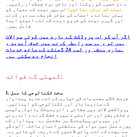
، دو حصوں کو روکنا اور ناخن نرم چمکدار رکھیں۔
نیند کو بہتر بنائیں:
اس میں نیند کے معیار کو
بہتر بنانے ، اعصاب کو مؤثر طریقے سے دور کرنے
اور گہری نیند کو فروغ دینے کے لئے امینو ایسڈ
شامل ہیں۔
اگر آپ کو اس پروڈکٹ کے بارے میں کوئی سوالات
ہیں تو ، ہم سے رابطہ کرنے میں خوش آمدید ،
ہماری پیشہ ور ٹیم 24 گھنٹے کے ساتھ خدمات
انجام دے سکتی ہے۔
کمپنی کے فوائد:
1. سخت ٹکنالوجی کا عمل
فرسٹ کلاس مصنوعات کی تیاری کے لئے جدید پیداوار
کے سازوسامان اور ٹکنالوجی کو اپنائیں۔
پروڈکشن لائن میں صفائی ، انزیمیٹک ہائیڈرولیسس
، فلٹریشن اور حراستی ، سپرے خشک کرنے ، اندرونی
اور بیرونی پیکیجنگ پر مشتمل ہے۔ پیداوار کے
پورے عمل میں مواد کی منتقلی انسان ساختہ آلودگی
سے بچنے کے لئے پائپ لائنوں کے ذریعہ کی جاتی ہے۔
آلات اور پائپوں کے تمام حصے جو رابطے کے مواد کو