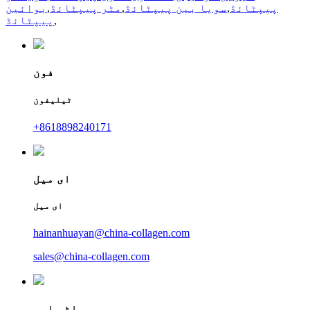
پیپٹائڈ
,
سویا بین پیپٹائڈ
,
مٹر پیپٹائڈ
,
بوائین
,
پیپٹائڈ
فون
ٹیلیفون
+8618898240171
ای میل
ای میل
hainanhuayan@china-collagen.com
sales@china-collagen.com
واٹس ایپ