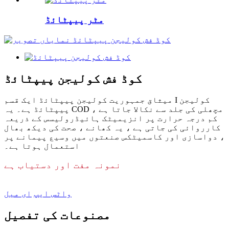
مٹر پیپٹائڈ
کوڈ فش کولیجن پیپٹائڈ
میثاق جمہوریت کولیجن پیپٹائڈ ایک قسم I کولیجن
پیپٹائڈ ہے۔ یہ COD مچھلی کی جلد سے نکالا جاتا ہے ،
کم درجہ حرارت پر انزیمیٹک ہائیڈرولیسس کے ذریعہ
کارروائی کی جاتی ہے ، یہ کھانے ، صحت کی دیکھ بھال
، دواسازی اور کاسمیٹکس صنعتوں میں وسیع پیمانے پر
استعمال ہوتا ہے۔
نمونہ مفت اور دستیاب ہے
واٹس ایپ
ای میل
مصنوعات کی تفصیل