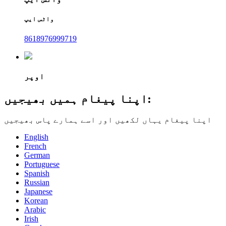
واٹس ایپ
8618976999719
اوپر
اپنا پیغام ہمیں بھیجیں:
اپنا پیغام یہاں لکھیں اور اسے ہمارے پاس بھیجیں
English
French
German
Portuguese
Spanish
Russian
Japanese
Korean
Arabic
Irish