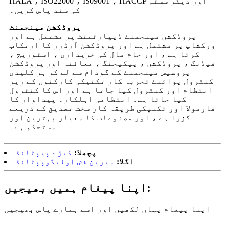
HALA ، ISO22000 ، IS09001 ، HACCP اور دیگر سسٹم
کی سند پاس کریں۔
پروڈکشن مینجمنٹ
پروڈکشن مینجمنٹ ڈیپارٹمنٹ پر مشتمل ہے اور
ورکشاپ پر مشتمل ہے اور پروڈکشن آرڈرز کا ارتکاب
کرتا ہے ، اور خام مال کی خریداری ، اسٹوریج ،
فیڈنگ ، پروڈکشن ، پیکیجنگ ، معائنہ اور پروڈکشن
پروسیس مینجمنٹ کے گودام سے لے کر ہر کلیدی
کنٹرول پوائنٹ تجربہ کار تکنیکی کارکنوں کے زیر
انتظام اور کنٹرول کیا جاتا ہے اور اس کا کنٹرول
کیا جاتا ہے۔ انتظامی اہلکار۔ پیداوار کا
فارمولا اور تکنیکی طریقہ کار سخت تصدیق کے ذریعے
گزرا ہے ، اور مصنوعات کا معیار بہترین اور
مستحکم ہے۔
پچھلا:
کیڑے پیپٹائڈ
اگلا:
میرین فش اولیگوپپٹائڈ
اپنا پیغام ہمیں بھیجیں:
اپنا پیغام یہاں لکھیں اور اسے ہمارے پاس بھیجیں