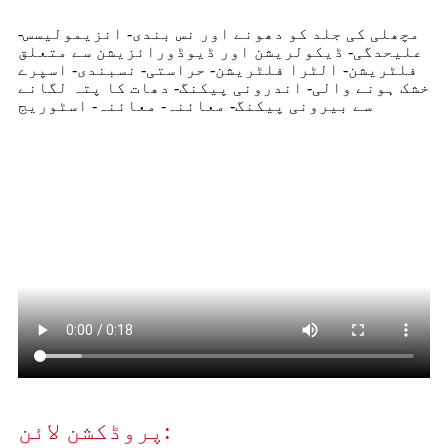
مچھلی کی جلد کو دھونے اور نس بندی- انزیمولیسس-
علیحدگی- ڈیکولریشن اور ڈیوڈورائزیشن سے متعلق
فلٹریشن- الٹرا فلٹریشن- حراستی- نسبندی- اسپرے
خشک ہونے والی- اندرونی پیکنگ- دھات کا پتہ لگانے
سے بیرونی پیکنگ- معائنہ- معائنہ- اسٹوریج
پروڈکشن لائن: