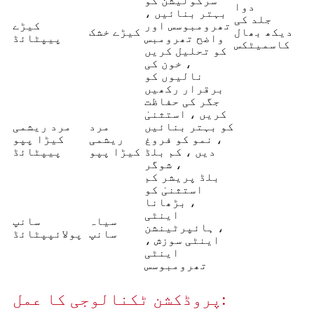
سرکولیشن کو
دوا
بہتر بنائیں ،
جلد کی
تھرومبوسس اور
کیڑے
دیکھ بھال
کیڑے خشک
واضح تھرومبس
پیپٹائڈ
کاسمیٹکس
کو تحلیل کریں
، خون کی
نالیوں کو
برقرار رکھیں
جگر کی حفاظت
کریں ، استثنیٰ
کو بہتر بنائیں
مرد
مرد ریشمی
، نمو کو فروغ
ریشمی
کیڑا پپو
دیں ، کم بلڈ
کیڑا پپو
پیپٹائڈ
شوگر ،
بلڈ پریشر کم
استثنیٰ کو
بڑھانا ،
اینٹی
سیاہ
سانپ
ہائپرٹینشن ،
سانپ
پولائپپٹائڈ
اینٹی سوزش ،
اینٹی
تھرومبوسس
پروڈکشن ٹکنالوجی کا عمل: