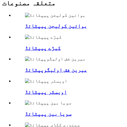
متعلقہ مصنوعات
بوائین کولیجن پیپٹائڈ
کیڑے پیپٹائڈ
میرین فش اولیگوپپٹائڈ
اویسٹر پیپٹائڈ
سویا بین پیپٹائڈ