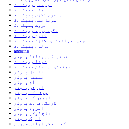
اویسٹر پیپٹائڈ
مٹر پیپٹائڈ
سمندری ککڑی پیپٹائڈ
سویا بین پیپٹائڈ
اخروٹ پیپٹائڈ
مگرمچرچھ پیپٹائڈ
کارن پیپٹائڈ
چھینے ہائیڈروالائزڈ پیپٹائڈ
ابالون پیپٹائڈ
anserine
جنسنینگ پیپٹائڈ پاؤڈر
ٹونا پیپٹائڈ
بونیٹو ایلسٹن پیپٹائڈ
ناریل پاؤڈر
پپیتا پاؤڈر
آم پاؤڈر
اورنج پاؤڈر
چونے کا پاؤڈر
لیموں کا پاؤڈر
ڈریگن فروٹ پاؤڈر
امرود پاؤڈر
تلخ لوکی پاؤڈر
ادرک پاؤڈر
کھانے کی اضافی چیزیں