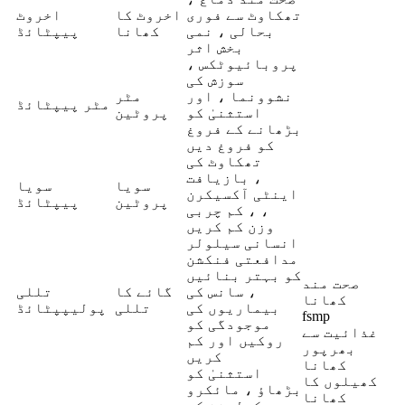
تھکاوٹ سے فوری
اخروٹ کا
اخروٹ
بحالی ، نمی
کھانا
پیپٹائڈ
بخش اثر
پروبائیوٹکس ،
سوزش کی
نشوونما ، اور
مٹر
مٹر پیپٹائڈ
استثنیٰ کو
پروٹین
بڑھانے کے فروغ
کو فروغ دیں
تھکاوٹ کی
بازیافت ،
سویا
سویا
اینٹی آکسیکرن
پروٹین
پیپٹائڈ
، کم چربی ،
وزن کم کریں
انسانی سیلولر
مدافعتی فنکشن
کو بہتر بنائیں
صحت مند
، سانس کی
گائے کا
تللی
کھانا
بیماریوں کی
تللی
پولیپپٹائڈ
fsmp
موجودگی کو
غذائیت سے
روکیں اور کم
بھرپور
کریں
کھانا
استثنیٰ کو
کھیلوں کا
بڑھاؤ ، مائکرو
کھانا