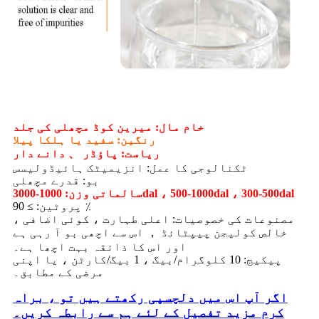
خام مال: میرین کوڈ مچھلی کی جلد
رنگین: سفید یا ہلکا پیلا
ریاست: پاؤڈر 、 دانے دار
ٹکنالوجی کا عمل: انزیمیٹک ہائیڈولیسس
بو: قدرے مچھلی
سالماتی وزن: 1000-3000dal ، 500-1000dal ، 300-500dal
پروٹین: ≥ 90 ٪
مصنوعات کی خصوصیات: اعلی طہارت ، کوئی اضافی ،
خالص کولیجن پیپٹائڈ ， اس سے اچھی بو آ رہی ہے
اور اس کا ذائقہ بہت اچھا ہے۔
پیکیج: 10 کلوگرام/بیگ ، 1 بیگ/کارٹن ، یا اپنی
مرضی کے مطابق۔
اگر آپ اس میں دلچسپی رکھتے ہیں تو ، براہ
کرم مزید تفصیل کے لئے ہم سے رابطہ کریں۔