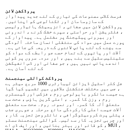
پروڈکشن لائن
فرسٹ کلاس مصنوعات کی تیاری کے لئے جدید پیداوار
کے سازوسامان اور ٹکنالوجی کو اپنائیں۔
پروڈکشن لائن میں صفائی ، انزیمیٹک ہائیڈرولیسس
، فلٹریشن اور حراستی ، سپرے خشک کرنے ، اندرونی
اور بیرونی پیکیجنگ پر مشتمل ہے۔ پیداوار کے
پورے عمل میں مواد کی منتقلی انسان ساختہ آلودگی
سے بچنے کے لئے پائپ لائنوں کے ذریعہ کی جاتی ہے۔
آلات اور پائپوں کے تمام حصے جو رابطے کے مواد کو
سٹینلیس سٹیل سے بنے ہیں ، اور مردہ سروں پر کوئی
اندھے پائپ نہیں ہیں ، جو صفائی اور ڈس انفیکشن
کے لئے آسان ہے۔
پروڈکٹ کوالٹی مینجمنٹ
فل کلر اسٹیل ڈیزائن لیبارٹری 1000 مربع میٹر ہے
، جس میں مختلف فنکشنل علاقوں میں تقسیم کیا گیا
ہے جیسے مائکرو بایولوجی روم ، فزکس اور کیمسٹری
روم ، وزن کا کمرہ ، اعلی گرین ہاؤس ، صحت سے
متعلق آلہ کا کمرہ اور نمونہ روم۔ صحت سے متعلق
آلات جیسے اعلی کارکردگی مائع مرحلہ ، جوہری جذب
، پتلی پرت کرومیٹوگرافی ، نائٹروجن تجزیہ کار ،
اور چربی تجزیہ کار سے لیس۔ کوالٹی مینجمنٹ سسٹم
کو قائم اور بہتر بنائیں ، اور ایف ڈی اے ، MUI ،