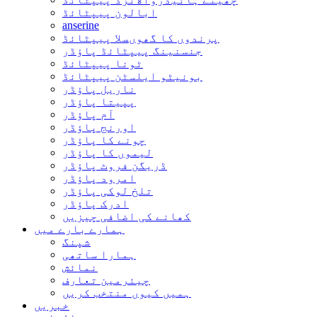
ابالون پیپٹائڈ
anserine
پرندوں کا گھوںسلا پیپٹائڈ
جنسنینگ پیپٹائڈ پاؤڈر
ٹونا پیپٹائڈ
بونیٹو ایلسٹن پیپٹائڈ
ناریل پاؤڈر
پپیتا پاؤڈر
آم پاؤڈر
اورنج پاؤڈر
چونے کا پاؤڈر
لیموں کا پاؤڈر
ڈریگن فروٹ پاؤڈر
امرود پاؤڈر
تلخ لوکی پاؤڈر
ادرک پاؤڈر
کھانے کی اضافی چیزیں
ہمارے بارے میں
شپنگ
ہمارا ساتھی
نمائش
چیئرمین تعارف
ہمیں کیوں منتخب کریں
خبریں