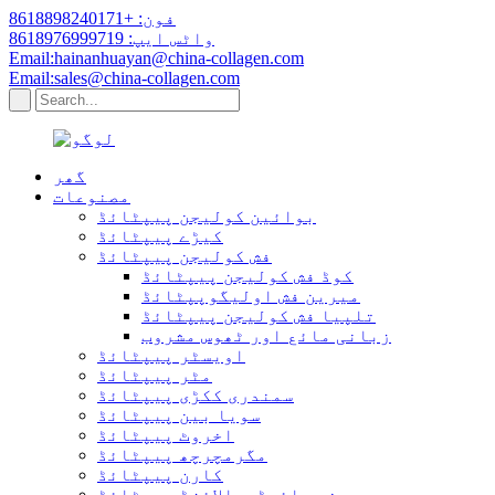
فون: +8618898240171
واٹس ایپ: 8618976999719
Email:hainanhuayan@china-collagen.com
Email:sales@china-collagen.com
گھر
مصنوعات
بوائین کولیجن پیپٹائڈ
کیڑے پیپٹائڈ
فش کولیجن پیپٹائڈ
کوڈ فش کولیجن پیپٹائڈ
میرین فش اولیگوپپٹائڈ
تلپیا فش کولیجن پیپٹائڈ
زبانی مائع اور ٹھوس مشروب
اویسٹر پیپٹائڈ
مٹر پیپٹائڈ
سمندری ککڑی پیپٹائڈ
سویا بین پیپٹائڈ
اخروٹ پیپٹائڈ
مگرمچرچھ پیپٹائڈ
کارن پیپٹائڈ
چھینے ہائیڈروالائزڈ پیپٹائڈ