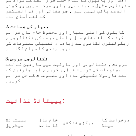
سٹینلیس سٹیل سے بنے ہیں ، اور مردہ سروں پر کوئی
اندھے پائپ نہیں ہیں ، جو صفائی اور ڈس انفیکشن
کے لئے آسان ہے۔
2. معیار کی ضمانت
گاہکوں کو اعلی معیار اور محفوظ خام مال فراہم
کرنے کے لئے خام مال ، اعلی درجے کی ٹکنالوجی ،
ریگولیٹری تقاضوں سے زیادہ ، تفصیلی مصنوعات کی
درجہ بندی کا سراغ لگانا۔
3. ٹکنالوجی سروس
فروخت ، ٹکنالوجی اور مارکیٹ میں صارفین کے لئے
مصنوعات کی تربیت فراہم کریں ، اور صارفین کے
لئے فارمولا تکنیکی مدد اور مصنوعات کے حل فراہم
کریں۔
پیپٹائڈ غذائیت:
درخواست کا
خام مال
پیپٹائڈ
مرکزی فنکشن
فیلڈ
کا ماخذ
میٹریل
صحت مند دماغ ،