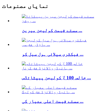
نمایاں مصنوعات
سستے قیمت کولیجن میرین ...
فیکٹری سپلائی ہول سیل کو ...
خالص 100 ٪ کولیجن پیپٹائڈس ...
سستے قیمت اعلی معیار کی ...