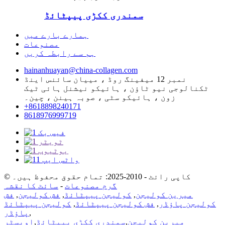
سمندری ککڑی پیپٹائڈ
ہمارے بارے میں
مصنوعات
ہم سے رابطہ کریں
hainanhuayan@china-collagen.com
نمبر 12 میفینگ روڈ ، مییان سائنس اینڈ
ٹکنالوجی نیو ٹاؤن ، ہائیکو نیشنل ہائی ٹیک
زون ، ہائیکو سٹی ، صوبہ ہینن ، چین۔
+8618898240171
8618976999719
© کاپی رائٹ - 2010-2025: تمام حقوق محفوظ ہیں۔
گرم مصنوعات
-
سائٹ کا نقشہ
میرین کولیجن
,
کولیجن پیپٹائڈ
,
فش کولیجن
,
فش
کولیجن پاؤڈر
,
فش کولیجن پیپٹائڈ
,
کولیجن پیپٹائڈ
,
پاؤڈر
میرین کولیجن
,
سمندری ککڑی پیپٹائڈ
,
اویسٹر